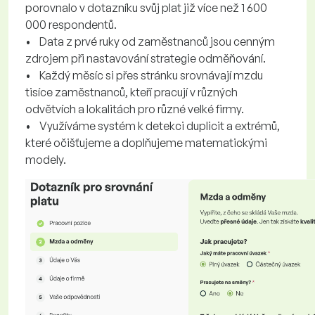
porovnalo v dotazníku svůj plat již více než 1 600
000 respondentů.
• Data z prvé ruky od zaměstnanců jsou cenným
zdrojem při nastavování strategie odměňování.
• Každý měsíc si přes stránku srovnávají mzdu
tisíce zaměstnanců, kteří pracují v různých
odvětvích a lokalitách pro různé velké firmy.
• Využíváme systém k detekci duplicit a extrémů,
které očišťujeme a doplňujeme matematickými
modely.