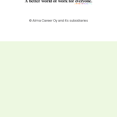
A better world of work for
everyone
.
© Alma Career Oy and its subsidiaries