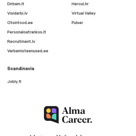
Dirbam.lt
Hercul.hr
Visidarbi.lv
Virtual Valley
Otsintood.ee
Pulser
Personaloatrankos.lt
Recruitment.lv
Varbamisteenused.ee
Scandinavia
Jobly.fi