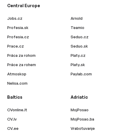
Central Europe
Jobs.cz
Arnold
Profesia.sk
Teamio
Profesia.cz
Seduo.cz
Prace.cz
Seduo.sk
Práca za rohom
Platy.cz
Práce za rohem
Platy.sk
Atmoskop
Paylab.com
Nelisa.com
Baltics
Adriatic
CVonline.lt
MojPosao
CV.lv
MojPosao.ba
CV.ee
Vrabotuvanje