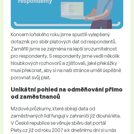
Koncem loňského roku jsme spustili vylepšený
dotazník pro sběr platových dat od respondentů.
Zaměřili jsme se zejména na lepší srozumitelnost
pro respondenty. S respondenty jsme vedli několik
hloubkových rozhovorů a zjišťovali, jaké překážky
musí překonat, aby si na naší stránce uměli úspěšně
porovnat svůj plat.
Unikátní pohled na odměňování přímo
od zaměstnanců
Mzdové průzkumy, které sbírají data od
zaměstnaných lidí fungují v zahraničí již dlouhá léta.
V České republice se věnuje sběru dat portál
Platy.cz již od roku 2007 a k dnešnímu dni si u nás