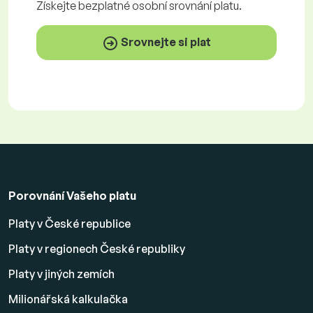
Získejte
bezplatné
osobní srovnání platu.
Srovnejte si plat
Porovnání Vašeho platu
Platy v České republice
Platy v regionech České republiky
Platy v jiných zemích
Milionářská kalkulačka