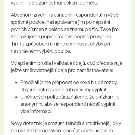
vyplnili lidé v zaměstnaneckém poměru.
Abychom zrychlili a usnadnili respondentům výběr
správné pozice, našeptáváme jim po napsání
prvních písmen z celého seznamu pozic. Také jim
zobrazujeme popis pracovní náplně při výběru.
Tímto způsobem umíme eliminovat chyby při
nesprávném výběru pozice.
Vylepšením prošla i validace údajů, což představuje
ještě směrodatnější údaje pro zaměstnavatele:
Předělali jsme přepočet celkové hrubé mzdy,
aby ji mohli respondenti přesněji vyplnit.
U některých polí zdůrazňujeme, že průzkum je
anonymní, aby se respondenti nebáli vyplnit
více informací.
Nový dotazník je srozumitelnější a intuitivnější, díky
čemuž zaznamenáváme nárůst počtu úspěšně