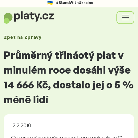
#StandWithUkraine
Zpět na
Zprávy
Průměrný třináctý plat v
minulém roce dosáhl výše
14 666 Kč, dostalo jej o 5 %
méně lidí
12.2.2010
Celkové roční odměny naproti tomu poklesly ze 17