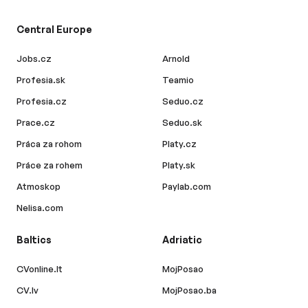
Central Europe
Jobs.cz
Arnold
Profesia.sk
Teamio
Profesia.cz
Seduo.cz
Prace.cz
Seduo.sk
Práca za rohom
Platy.cz
Práce za rohem
Platy.sk
Atmoskop
Paylab.com
Nelisa.com
Baltics
Adriatic
CVonline.lt
MojPosao
CV.lv
MojPosao.ba