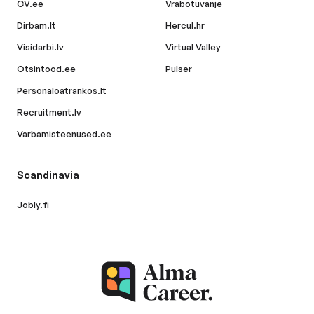
CV.ee
Vrabotuvanje
Dirbam.lt
Hercul.hr
Visidarbi.lv
Virtual Valley
Otsintood.ee
Pulser
Personaloatrankos.lt
Recruitment.lv
Varbamisteenused.ee
Scandinavia
Jobly.fi