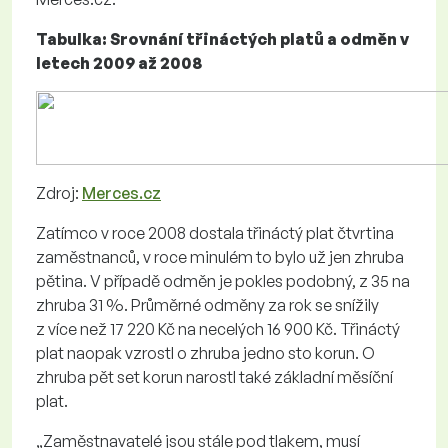
Tabulka: Srovnání třináctých platů a odměn v
letech 2009 až 2008
Zdroj:
Merces.cz
Zatímco v roce 2008 dostala třináctý plat čtvrtina
zaměstnanců, v roce minulém to bylo už jen zhruba
pětina. V případě odměn je pokles podobný, z 35 na
zhruba 31 %. Průměrné odměny za rok se snížily
z více než 17 220 Kč na necelých 16 900 Kč. Třináctý
plat naopak vzrostl o zhruba jedno sto korun. O
zhruba pět set korun narostl také základní měsíční
plat.
„Zaměstnavatelé jsou stále pod tlakem, musí