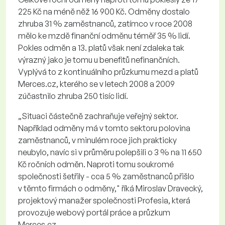
225 Kč na méně něž 16 900 Kč. Odměny dostalo
zhruba 31 % zaměstnanců, zatímco v roce 2008
mělo ke mzdě finanční odměnu téměř 35 % lidí.
Pokles odměn a 13. platů však není zdaleka tak
výrazný jako je tomu u benefitů nefinančních.
Vyplývá to z kontinuálního průzkumu mezd a platů
Merces.cz, kterého se v letech 2008 a 2009
zúčastnilo zhruba 250 tisíc lidí.
„Situaci částečně zachraňuje veřejný sektor.
Například odměny má v tomto sektoru polovina
zaměstnanců, v minulém roce jich prakticky
neubylo, navíc si v průměru polepšili o 3 % na 11 650
Kč ročních odměn. Naproti tomu soukromé
společnosti šetřily - cca 5 % zaměstnanců přišlo
v těmto firmách o odměny," říká Miroslav Dravecký,
projektový manažer společnosti Profesia, která
provozuje webový portál práce a průzkum
Merces.cz.