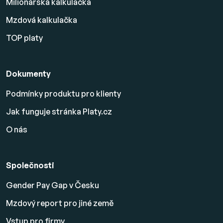
Milionářská kalkulačka
Mzdová kalkulačka
TOP platy
Dokumenty
Podmínky produktu pro klienty
Jak funguje stránka Platy.cz
O nás
Společnosti
Gender Pay Gap v Česku
Mzdový report pro jiné země
Vstup pro firmy