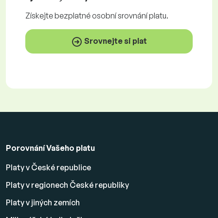
Získejte
bezplatné
osobní srovnání platu.
Srovnejte si plat
Porovnání Vašeho platu
Platy v České republice
Platy v regionech České republiky
Platy v jiných zemích