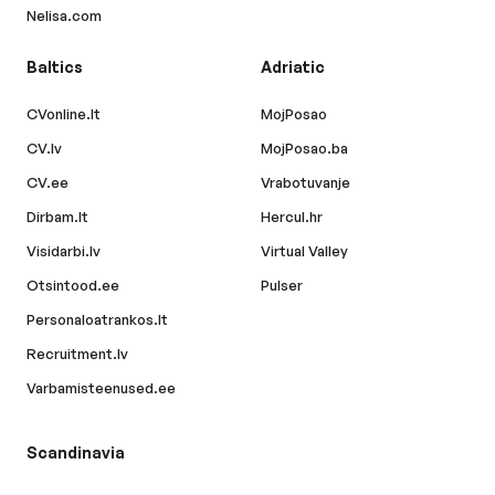
Nelisa.com
Baltics
Adriatic
CVonline.lt
MojPosao
CV.lv
MojPosao.ba
CV.ee
Vrabotuvanje
Dirbam.lt
Hercul.hr
Visidarbi.lv
Virtual Valley
Otsintood.ee
Pulser
Personaloatrankos.lt
Recruitment.lv
Varbamisteenused.ee
Scandinavia