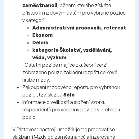
zaměstnanců
, během kterého získáte
přístup k mzdovým datům pro vybrané pozice
v kategorii
Administrativní pracovník, referent
Ekonom
Dělník
kategorie Školství, vzdělávání,
věda, výzkum
. Ostatní pozice mají ve zkušební verzi
zobrazeno pouze základní rozpětí celkové
hrubé mzdy.
Zakoupení mzdového reportu pro vybranou
pozici, tzv. služba
Sólo
Informace o velikosti a složení vzorku
respondentů pro všechny pozice v Přehledu
pozic
V Platovém nástroji umožňujeme pracovat se
službami Mzdy od zaměstnanců a Inzerované