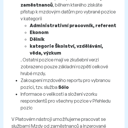
zaměstnanců
, během kterého získáte
přístup k mzdovým datům pro vybrané pozice
v kategorii
Administrativní pracovník, referent
Ekonom
Dělník
kategorie Školství, vzdělávání,
věda, výzkum
. Ostatní pozice mají ve zkušební verzi
zobrazeno pouze základní rozpětí celkové
hrubé mzdy.
Zakoupení mzdového reportu pro vybranou
pozici, tzv. služba
Sólo
Informace o velikosti a složení vzorku
respondentů pro všechny pozice v Přehledu
pozic
V Platovém nástroji umožňujeme pracovat se
službami Mzdy od zaměstnanců a Inzerované