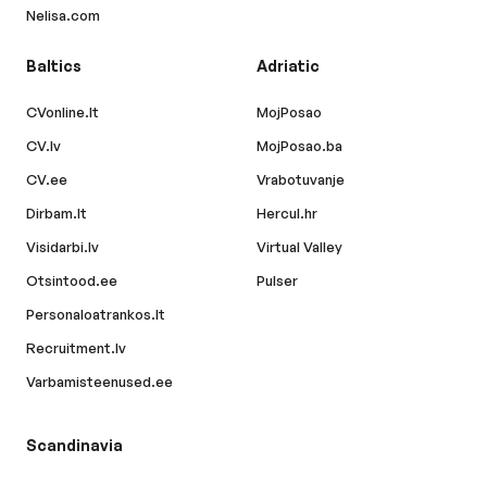
Nelisa.com
Baltics
Adriatic
CVonline.lt
MojPosao
CV.lv
MojPosao.ba
CV.ee
Vrabotuvanje
Dirbam.lt
Hercul.hr
Visidarbi.lv
Virtual Valley
Otsintood.ee
Pulser
Personaloatrankos.lt
Recruitment.lv
Varbamisteenused.ee
Scandinavia