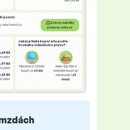
1 551,00 Kč
í pozici:
Zobraz nabídky
y nebo finanční a
práce na Jobs.cz
Jaká je Vaše
kupní síla
podle
hrubého měsíčního platu?
0,69 Kč
 hrubém
,97 Kč
Macbook si můžete
Jeden Big Mac si
 hrubém
koupit za
43 dní
dokážete koupit po
,32 Kč
odpracování
23
 hrubém
minut
o mzdách