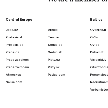
Central Europe
Baltics
Jobs.cz
Arnold
CVonline.lt
Profesia.sk
Teamio
CV.lv
Profesia.cz
Seduo.cz
CV.ee
Prace.cz
Seduo.sk
Dirbam.lt
Práca za rohom
Platy.cz
Visidarbi.lv
Práce za rohem
Platy.sk
Otsintood.
Atmoskop
Paylab.com
Personaloat
Nelisa.com
Recruitment
Varbamiste