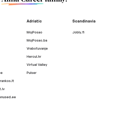
Adriatic
Scandinavia
MojPosao
Jobly.fi
MojPosao.ba
Vrabotuvanje
Hercul.hr
Virtual Valley
ee
Pulser
rankos.lt
.lv
enused.ee