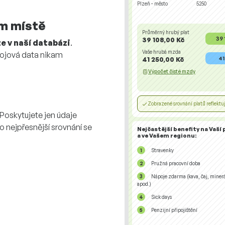
Plzeň - město
5250
m místě
Průměrný hrubý plat
39 
39 108,00 Kč
e v naší databázi
.
Vaše hrubá mzda
rojová data nikam
41
41 250,00 Kč
Výpočet čisté mzdy
Zobrazené srovnání platů reflekt
 Poskytujete jen údaje
o nejpřesnější srovnání se
Nejčastější benefity na Vaší 
a ve Vašem regionu:
Stravenky
Pružná pracovní doba
Nápoje zdarma (kava, čaj, miner
apod.)
Sick days
Penzijní připojištění