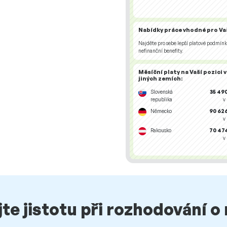
Nabídky práce
vhodné pro Vaš
Najděte pro sebe lepší platové podmínk
nefinanční benefity.
Měsíční platy na Vaší pozici
v
jiných zemích
:
Slovenská
35 49
republika
v
Německo
90 626
v
Rakousko
70 474
v
ejte jistotu při rozhodování 