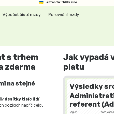
#StandWithUkraine
Výpočet čisté mzdy
Porovnání mzdy
at s trhem
Jak vypadá 
a zdarma
platu
mi na stejné
Výsledky sr
Administrati
ily
desítky tisíc lidí
referent (Ad
ch pozicích napříč celou
Region
Počet respo