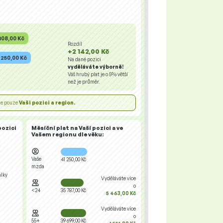
108,00 Kč
Rozdíl
+2 142,00 Kč
 250,00 Kč
Na dané pozici
vyděláváte výborně!
Váš hrubý plat je o
5%
větší
než je průměr.
uje pouze
Vaši pozici a region.
pozici
Měsíční plat na Vaší pozici a ve
Vašem regionu
dle věku:
Vaše
41 250,00 Kč
mzda
álky
Vyděláváte více
o
<24
35 787,00 Kč
5 463,00 Kč
Vyděláváte více
o
55+
39 699,00 Kč