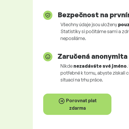
Bezpečnost na první
Všechny údaje jsou uloženy
pouz
Statistiky si počítáme sami a zd
neposíláme.
Zaručená anonymita
Nikde
nezadáváte své jméno
.
potřebné k tomu, abyste získali c
situací na trhu práce.
Porovnat plat
zdarma