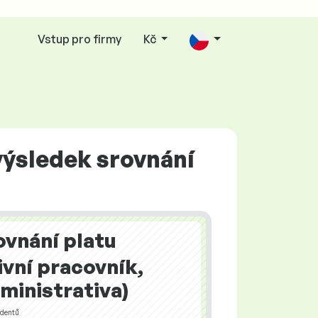
Vstup pro firmy
Kč
výsledek srovnání
ovnání platu
vní pracovník,
ministrativa)
ndentů