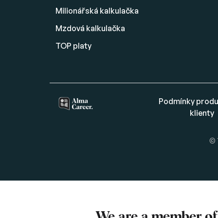
Milionářská kalkulačka
Mzdová kalkulačka
TOP platy
Podmínky produ
klienty
© 
We are a member o