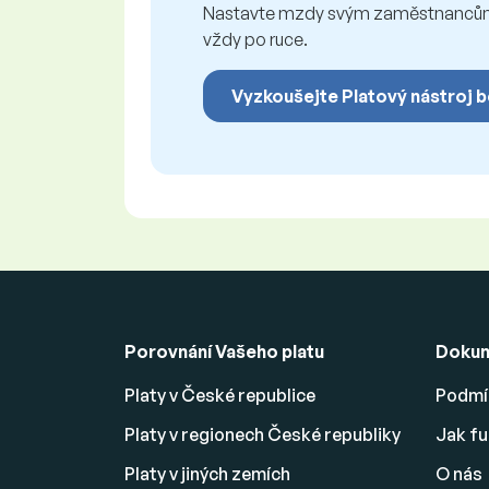
Nastavte mzdy svým zaměstnancům f
vždy po ruce.
Vyzkoušejte Platový nástroj 
Porovnání Vašeho platu
Doku
Platy v České republice
Podmín
Platy v regionech České republiky
Jak fu
Platy v jiných zemích
O nás