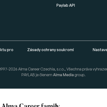
Paylab API
ktu pro
Zásady ochrany soukromí
Nastave
1997-2026 Alma Career Czechia, s.r.o., Všechna práva vyhraze
PAYLAB je členem
Alma Media
group.
f
Alma Career
family.