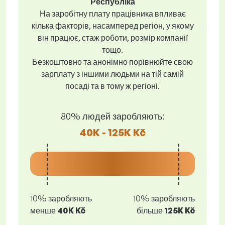
Республіка
На заробітну плату працівника впливає
кілька факторів, насамперед регіон, у якому
він працює, стаж роботи, розмір компанії
тощо.
Безкоштовно та анонімно порівнюйте свою
зарплату з іншими людьми на тій самій
посаді та в тому ж регіоні.
80% людей заробляють:
40K - 125K Kč
10% заробляють
10% заробляють
менше
40K Kč
більше
125K Kč