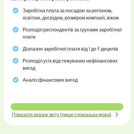
Заробітна плата за посадою за регіоном,
освітою, досвідом, розміром компанії, віком
Розподіл респондентів за групами заробітної
плати
Діапазон заробітної плати від 1 до 9 децилів
Розподіл усіх відстежуваних нефінансових
вигод
Аналіз фінансових вигод
Показати зразок звіту (лише словацька мова)