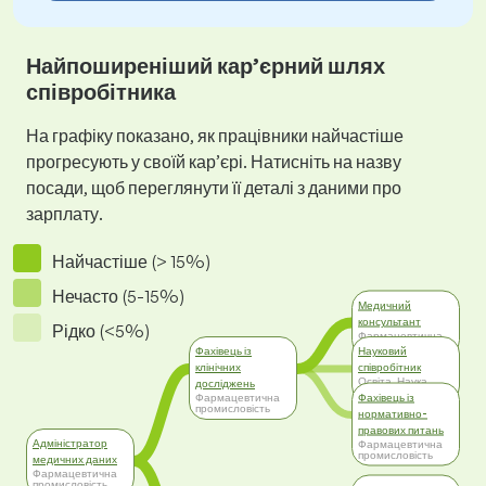
Найпоширеніший кар’єрний шлях
співробітника
На графіку показано, як працівники найчастіше
прогресують у своїй кар’єрі. Натисніть на назву
посади, щоб переглянути її деталі з даними про
зарплату.
Найчастіше (> 15%)
Нечасто (5-15%)
Медичний
консультант
Рідко (<5%)
Фармацевтична
промисловість
Фахівець із
Науковий
клінічних
співробітник
Освіта, Наука,
досліджень
Дослідження
Фахівець із
Фармацевтична
промисловість
нормативно-
правових питань
Адміністратор
Фармацевтична
промисловість
медичних даних
Фармацевтична
промисловість