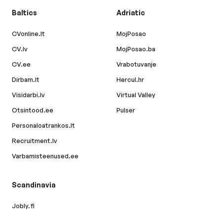
Baltics
Adriatic
CVonline.lt
MojPosao
CV.lv
MojPosao.ba
CV.ee
Vrabotuvanje
Dirbam.lt
Hercul.hr
Visidarbi.lv
Virtual Valley
Otsintood.ee
Pulser
Personaloatrankos.lt
Recruitment.lv
Varbamisteenused.ee
Scandinavia
Jobly.fi