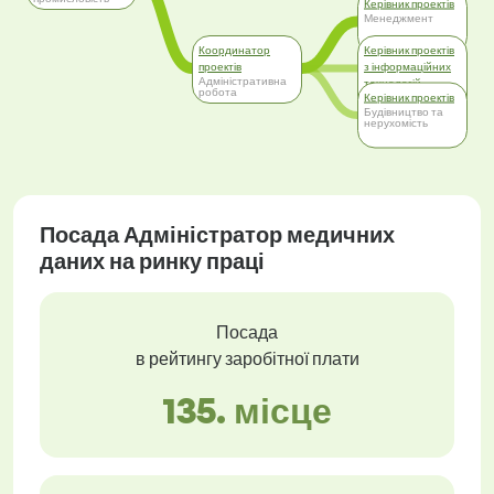
Керівник проектів
Менеджмент
Координатор
Керівник проектів
проектів
з інформаційних
Адміністративна
технологій
робота
Керівник проектів
Інформаційні
технології (IT)
Будівництво та
нерухомість
Посада Адміністратор медичних
даних на ринку праці
Посада
в рейтингу заробітної плати
135. місце