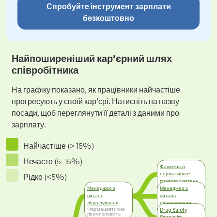
Спробуйте інструмент зарплати
безкоштовно
Найпоширеніший кар’єрний шлях
співробітника
На графіку показано, як працівники найчастіше
прогресують у своїй кар’єрі. Натисніть на назву
посади, щоб переглянути її деталі з даними про
зарплату.
Найчастіше (> 15%)
Нечасто (5-15%)
Фахівець із
нормативно-
Рідко (<5%)
правових питань
Фармацевтична
Менеджер з
Менеджер з
промисловість
питань
питань
ліцензування
ліцензування
Фармацевтична
Охорона здоров'я
Drug Safety
промисловість
та соціальна