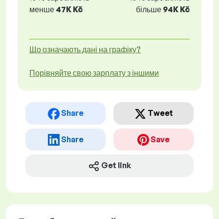
менше
47K Kč
більше
94K Kč
Що означають дані на графіку?
Порівняйте свою зарплату з іншими
Share
Tweet
Share
Save
Get link