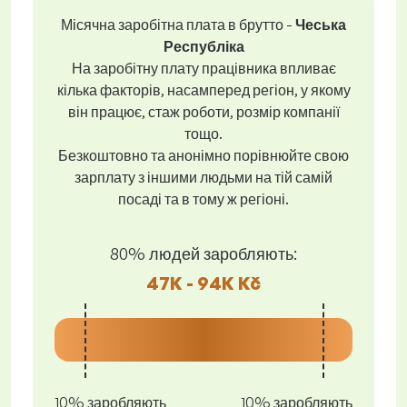
Місячна заробітна плата в брутто -
Чеська
Республіка
На заробітну плату працівника впливає
кілька факторів, насамперед регіон, у якому
він працює, стаж роботи, розмір компанії
тощо.
Безкоштовно та анонімно порівнюйте свою
зарплату з іншими людьми на тій самій
посаді та в тому ж регіоні.
80% людей заробляють:
47K - 94K Kč
10% заробляють
10% заробляють