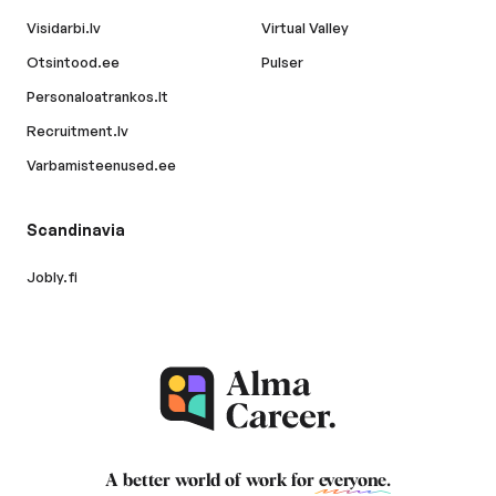
Visidarbi.lv
Virtual Valley
Otsintood.ee
Pulser
Personaloatrankos.lt
Recruitment.lv
Varbamisteenused.ee
Scandinavia
Jobly.fi
A better world of work for
everyone
.