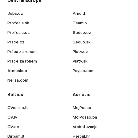
Central Europe
Jobs.cz
Arnold
Profesia.sk
Teamio
Profesia.cz
Seduo.cz
Prace.cz
Seduo.sk
Práca za rohom
Platy.cz
Práce za rohem
Platy.sk
Atmoskop
Paylab.com
Nelisa.com
Baltics
Adriatic
CVonline.lt
MojPosao
CV.lv
MojPosao.ba
CV.ee
Vrabotuvanje
Dirbam.lt
Hercul.hr