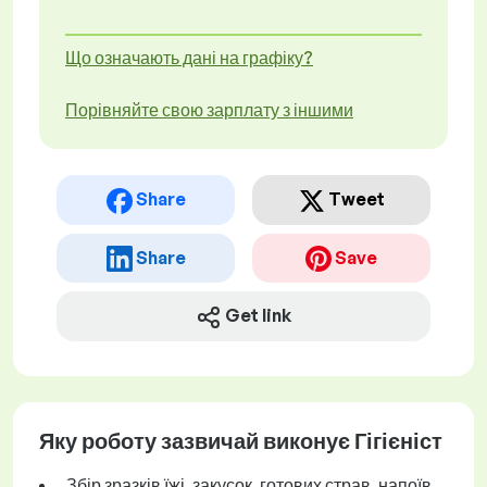
Що означають дані на графіку?
Порівняйте свою зарплату з іншими
Share
Tweet
Share
Save
Get link
Яку роботу зазвичай виконує Гігієніст
Збір зразків їжі, закусок, готових страв, напоїв