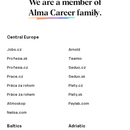
We are a member of
Alma Career
family.
Central Europe
Jobs.cz
Arnold
Profesia.sk
Teamio
Profesia.cz
Seduo.cz
Prace.cz
Seduo.sk
Práca za rohom
Platy.cz
Práce za rohem
Platy.sk
Atmoskop
Paylab.com
Nelisa.com
Baltics
Adriatic