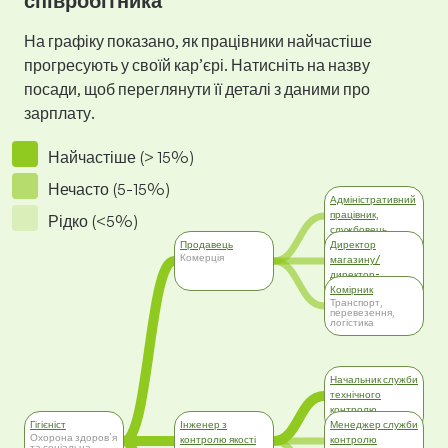
співробітника
На графіку показано, як працівники найчастіше
прогресують у своїй кар’єрі. Натисніть на назву
посади, щоб переглянути її деталі з даними про
зарплату.
Найчастіше (> 15%)
Нечасто (5-15%)
Адміністративний
працівник,
Рідко (<5%)
службовець
Адміністративна
Продавець
Директор
робота
Комерція
магазину/
директор-
розпорядник
Комірник
Комерція
Транспорт,
перевезення,
логістика
Начальник служби
технічного
контролю
Менеджмент
Гігієніст
Інженер з
Менеджер служби
Охорона здоров'я
контролю якості
контролю
та соціальна