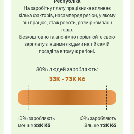
Республіка
На заробітну плату працівника впливає
кілька факторів, насамперед регіон, у якому
він працює, стаж роботи, розмір компанії
тощо.
Безкоштовно та анонімно порівнюйте свою
зарплату з іншими людьми на тій самій
посаді та в тому ж регіоні.
80% людей заробляють:
33K - 73K Kč
10% заробляють
10% заробляють
менше
33K Kč
більше
73K Kč