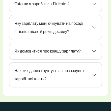
Скільки я зароблю як Гігієніст?
Яку зарплату мені очікувати на посаді
Гігієніст після 5 років досвіду?
Як домовитися про кращу зарплату?
На яких даних ґрунтується розрахунок
заробітної плати?