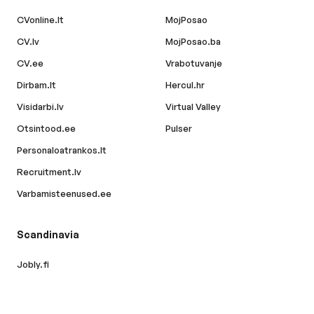
CVonline.lt
MojPosao
CV.lv
MojPosao.ba
CV.ee
Vrabotuvanje
Dirbam.lt
Hercul.hr
Visidarbi.lv
Virtual Valley
Otsintood.ee
Pulser
Personaloatrankos.lt
Recruitment.lv
Varbamisteenused.ee
Scandinavia
Jobly.fi