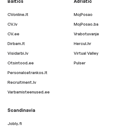
Baltics
Adriatic
CVonline.lt
MojPosao
CV.lv
MojPosao.ba
CV.ee
Vrabotuvanje
Dirbam.lt
Hercul.hr
Visidarbi.lv
Virtual Valley
Otsintood.ee
Pulser
Personaloatrankos.lt
Recruitment.lv
Varbamisteenused.ee
Scandinavia
Jobly.fi