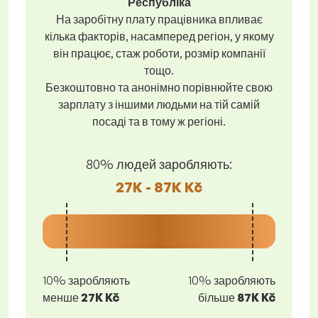
Республіка
На заробітну плату працівника впливає
кілька факторів, насамперед регіон, у якому
він працює, стаж роботи, розмір компанії
тощо.
Безкоштовно та анонімно порівнюйте свою
зарплату з іншими людьми на тій самій
посаді та в тому ж регіоні.
80% людей заробляють:
27K - 87K Kč
10% заробляють
10% заробляють
менше
27K Kč
більше
87K Kč