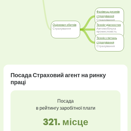
Фахівець ризиків
страхування
Страхування
Оцінювач збитків
Технік-діагностик
Страхування
Автомобільна
промисловість
Технік з питань
страхування
Страхування
Посада Страховий агент на ринку
праці
Посада
в рейтингу заробітної плати
321. місце