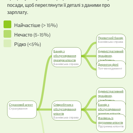
посади, щоб переглянути її деталі з даними про
зарплату.
Найчастіше (> 15%)
Нечасто (5-15%)
Приватний банкір
Банківська справа
Рідко (<5%)
Банкір з
Адміністративний
обслуговування
працівник,
преміум клієнтів
службовець
Банківська справа
Адміністративна
Директор філії
робота
Топ-менеджмент
Адміністративний
працівник,
службовець
Адміністративна
Страховий агент
Співробітник з
Банкір з
робота
Страхування
обслуговування
обслуговування
клієнтів
преміум клієнтів
Банківська справа
Банківська справа
Фахівець із
підтримки клієнтів
Підтримка клієнтів