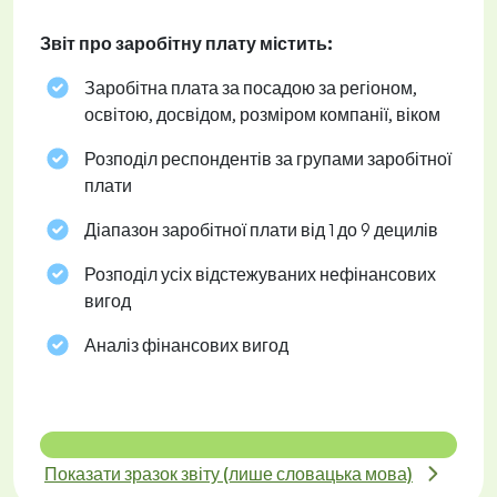
Звіт про заробітну плату містить:
Заробітна плата за посадою за регіоном,
освітою, досвідом, розміром компанії, віком
Розподіл респондентів за групами заробітної
плати
Діапазон заробітної плати від 1 до 9 децилів
Розподіл усіх відстежуваних нефінансових
вигод
Аналіз фінансових вигод
Показати зразок звіту (лише словацька мова)