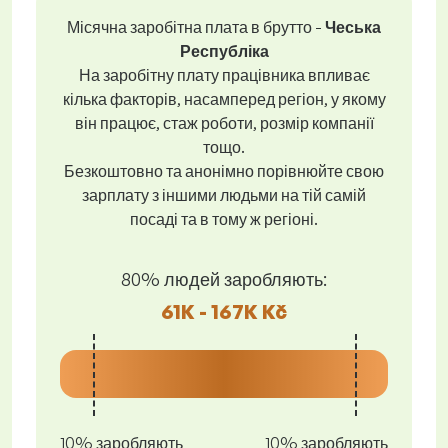
Місячна заробітна плата в брутто -
Чеська
Республіка
На заробітну плату працівника впливає
кілька факторів, насамперед регіон, у якому
він працює, стаж роботи, розмір компанії
тощо.
Безкоштовно та анонімно порівнюйте свою
зарплату з іншими людьми на тій самій
посаді та в тому ж регіоні.
80% людей заробляють:
61K - 167K Kč
10% заробляють
10% заробляють