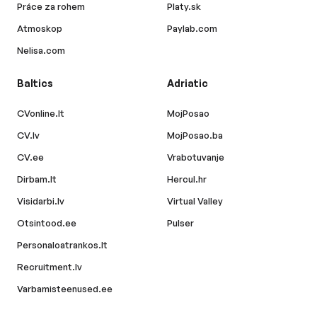
Práce za rohem
Platy.sk
Atmoskop
Paylab.com
Nelisa.com
Baltics
Adriatic
CVonline.lt
MojPosao
CV.lv
MojPosao.ba
CV.ee
Vrabotuvanje
Dirbam.lt
Hercul.hr
Visidarbi.lv
Virtual Valley
Otsintood.ee
Pulser
Personaloatrankos.lt
Recruitment.lv
Varbamisteenused.ee