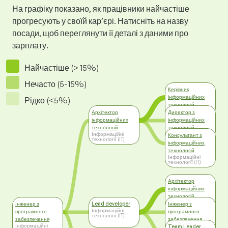
На графіку показано, як працівники найчастіше
прогресують у своїй кар’єрі. Натисніть на назву
посади, щоб переглянути її деталі з даними про
зарплату.
Найчастіше (> 15%)
Нечасто (5-15%)
Керівник
інформаційних
Рідко (<5%)
технологій
Менеджмент
Архітектор
Директор з
інформаційних
інформаційних
технологій
технологій
Інформаційні
Топ-менеджмент
Консультант з
технології (IT)
інформаційних
технологій
Інформаційні
технології (IT)
Архітектор
інформаційних
технологій
Інформаційні
Інженер з
Lead developer
Інженер з
технології (IT)
Інформаційні
програмного
програмного
технології (IT)
забезпечення
забезпечення
Інформаційні
Інформаційні
Team Leader