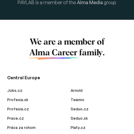
PAYLAB is a member of the
Alma Media
group
We are a member of
Alma Career
family.
Central Europe
Jobs.cz
Arnold
Profesia.sk
Teamio
Profesia.cz
Seduo.cz
Prace.cz
Seduo.sk
Práca za rohom
Platy.cz