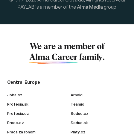
PAYLAB is a member of the
Alma Media
group
We are a member of
Alma Career
family.
Central Europe
Jobs.cz
Arnold
Profesia.sk
Teamio
Profesia.cz
Seduo.cz
Prace.cz
Seduo.sk
Práca za rohom
Platy.cz