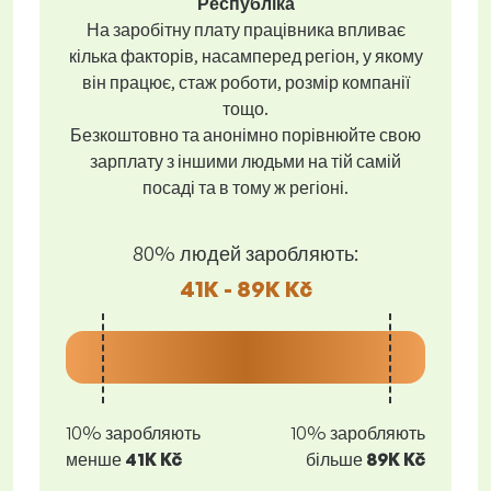
Республіка
На заробітну плату працівника впливає
кілька факторів, насамперед регіон, у якому
він працює, стаж роботи, розмір компанії
тощо.
Безкоштовно та анонімно порівнюйте свою
зарплату з іншими людьми на тій самій
посаді та в тому ж регіоні.
80% людей заробляють:
41K - 89K Kč
10% заробляють
10% заробляють
менше
41K Kč
більше
89K Kč