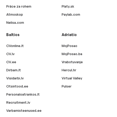
Práce za rohem
Platy.sk
Atmoskop
Paylab.com
Nelisa.com
Baltics
Adriatic
CVonline.lt
MojPosao
CV.lv
MojPosao.ba
CV.ee
Vrabotuvanje
Dirbam.lt
Hercul.hr
Visidarbi.lv
Virtual Valley
Otsintood.ee
Pulser
Personaloatrankos.lt
Recruitment.lv
Varbamisteenused.ee