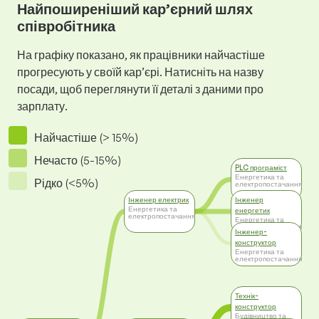
Найпоширеніший кар’єрний шлях
співробітника
На графіку показано, як працівники найчастіше
прогресують у своїй кар’єрі. Натисніть на назву
посади, щоб переглянути її деталі з даними про
зарплату.
Найчастіше (> 15%)
Нечасто (5-15%)
PLC програміст
Енергетика та
Рідко (<5%)
електропостачання
Інженер електрик
Інженер
Енергетика та
енергетик
електропостачання
Енергетика та
електропостачання
Інженер-
конструктор
Енергетика та
електропостачання
Технік-
конструктор
Будівництво та