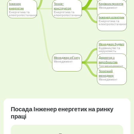
нерухомість
Інженер
Технік-
Керівник проектів
Менеджмент
енергетик
конструктор
Енергетика та
Енергетика та
електропостачання
електропостачання
Інженер електрик
Енергетика та
електропостачання
Менеджер будівлі
Будівництво та
нерухомість
Менеджер об'єкту
Директор з
Менеджмент
виробництва
Топ-менеджмент
Технічний
менеджер
Менеджмент
Посада Інженер енергетик на ринку
праці