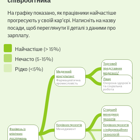
співробітника
На графіку показано, як працівники найчастіше
прогресують у своїй кар’єрі. Натисніть на назву
посади, щоб переглянути її деталі з даними про
зарплату.
Найчастіше (> 15%)
Нечасто (5-15%)
Торговий
Рідко (<5%)
представник
Медичний
медичної/
консультант
фармацевтичної
Лікар
Фармацевтична
компанії
Охорона здоров'я
промисловість
та соціальна
Фармацевтична
робота
промисловість
Старший
менеджер
проектів
Менеджмент
Керівник проектів
Керівник проектів
Фахівець із
Менеджмент
з інформаційних
клінічних
технологій
досліджень
Інформаційні