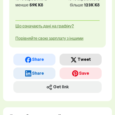
менше
59K Kč
більше
123K Kč
Що означають дані на графіку?
Порівняйте свою зарплату з іншими
Share
Tweet
Share
Save
Get link