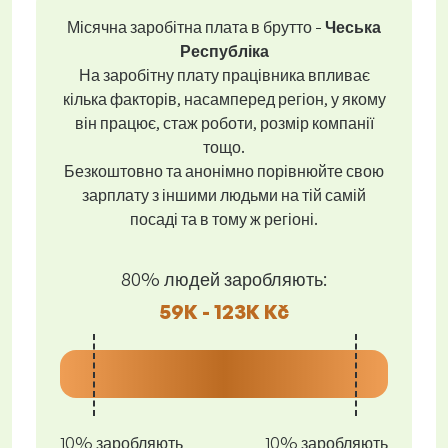
Місячна заробітна плата в брутто -
Чеська
Республіка
На заробітну плату працівника впливає
кілька факторів, насамперед регіон, у якому
він працює, стаж роботи, розмір компанії
тощо.
Безкоштовно та анонімно порівнюйте свою
зарплату з іншими людьми на тій самій
посаді та в тому ж регіоні.
80% людей заробляють:
59K - 123K Kč
10% заробляють
10% заробляють