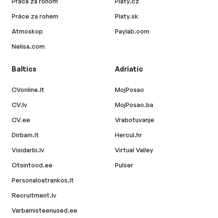
Práca za rohom
Platy.cz
Práce za rohem
Platy.sk
Atmoskop
Paylab.com
Nelisa.com
Baltics
Adriatic
CVonline.lt
MojPosao
CV.lv
MojPosao.ba
CV.ee
Vrabotuvanje
Dirbam.lt
Hercul.hr
Visidarbi.lv
Virtual Valley
Otsintood.ee
Pulser
Personaloatrankos.lt
Recruitment.lv
Varbamisteenused.ee