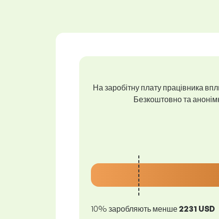
На заробітну плату працівника впли
Безкоштовно та анонімно
10% заробляють менше
2231 USD