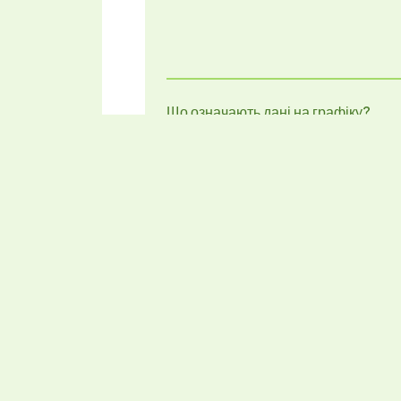
Що означають дані на графіку?
Sh
Яку роботу за