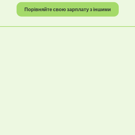
Порівняйте свою зарплату з іншими
are
Tweet
Share
Save
звичай виконує Фарма