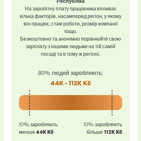
Республіка
На заробітну плату працівника впливає
кілька факторів, насамперед регіон, у якому
він працює, стаж роботи, розмір компанії
тощо.
Безкоштовно та анонімно порівнюйте свою
зарплату з іншими людьми на тій самій
посаді та в тому ж регіоні.
80% людей заробляють:
44K - 112K Kč
10% заробляють
10% заробляють
менше
44K Kč
більше
112K Kč