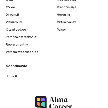
CV.ee
Vrabotuvanje
Dirbam.lt
Hercul.hr
Visidarbi.lv
Virtual Valley
Otsintood.ee
Pulser
Personaloatrankos.lt
Recruitment.lv
Varbamisteenused.ee
Scandinavia
Jobly.fi