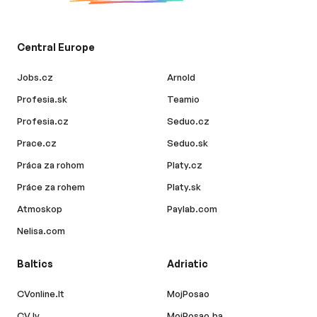
Central Europe
Jobs.cz
Arnold
Profesia.sk
Teamio
Profesia.cz
Seduo.cz
Prace.cz
Seduo.sk
Práca za rohom
Platy.cz
Práce za rohem
Platy.sk
Atmoskop
Paylab.com
Nelisa.com
Baltics
Adriatic
CVonline.lt
MojPosao
CV.lv
MojPosao.ba