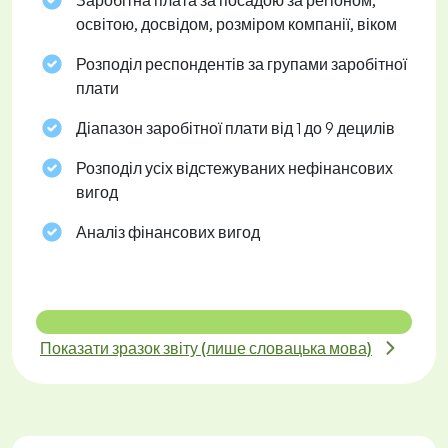
Заробітна плата за посадою за регіоном,
освітою, досвідом, розміром компанії, віком
Розподіл респондентів за групами заробітної
плати
Діапазон заробітної плати від 1 до 9 децилів
Розподіл усіх відстежуваних нефінансових
вигод
Аналіз фінансових вигод
Показати зразок звіту (лише словацька мова)