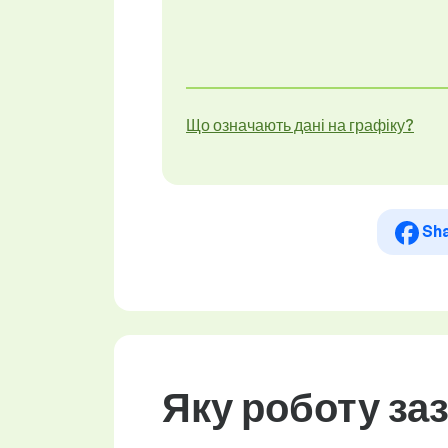
Що означають дані на графіку?
Sh
Яку роботу заз