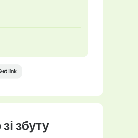
Get link
зі збуту