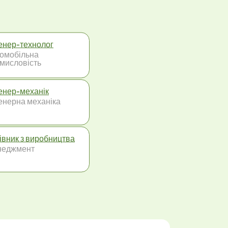
енер-технолог
омобільна
мисловість
енер-механік
енерна механіка
івник з виробництва
неджмент