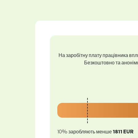
На заробітну плату працівника впли
Безкоштовно та анонімно
10% заробляють менше
1811 EUR