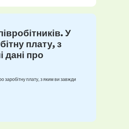
івробітників. У
ітну плату, з
і дані про
о заробітну плату, з яким ви завжди