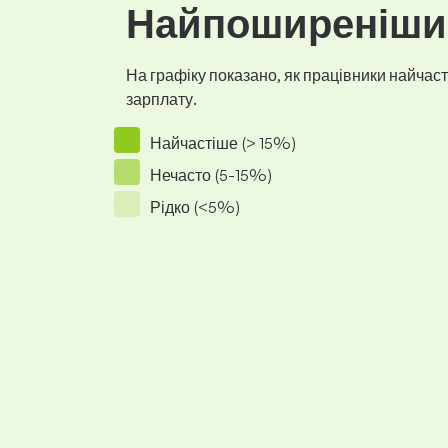
Найпоширеніший
На графіку показано, як працівники найчасті
зарплату.
Найчастіше (> 15%)
Нечасто (5-15%)
Рідко (<5%)