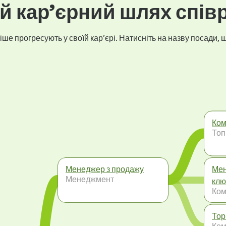
 кар’єрний шлях спів
ше прогресують у своїй кар’єрі. Натисніть на назву посади, щ
Ком
Топ
Менеджер з продажу
Мен
Менеджмент
клю
Ком
Тор
Ком