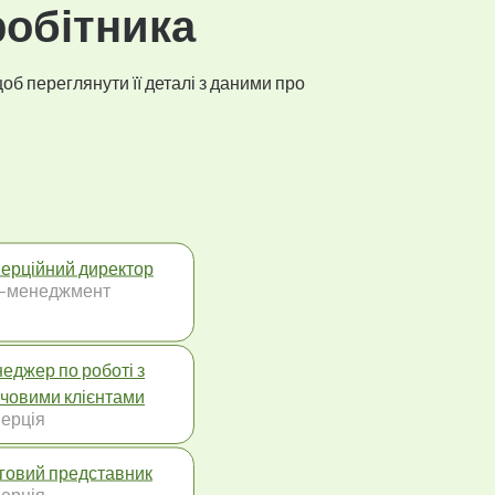
робітника
об переглянути її деталі з даними про
ерційний директор
-менеджмент
еджер по роботі з
човими клієнтами
ерція
говий представник
ерція