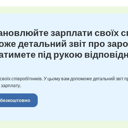
новлюйте зарплати своїх сп
же детальний звіт про зароб
тимете під рукою відповідн
оїх співробітників. У цьому вам допоможе детальний звіт пр
 зарплату.
 безкоштовно