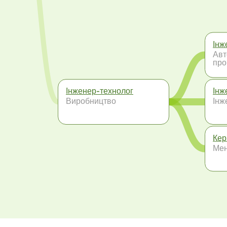
Інж
Авт
про
Інженер-технолог
Інж
Виробництво
Інж
Кер
Ме