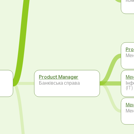
Pro
Ме
Product Manager
Мен
Банківська справа
Інф
(IT)
Мен
Ме