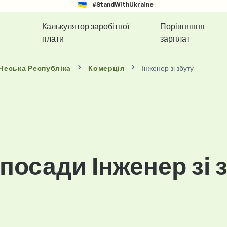
#StandWithUkraine
Калькулятор заробітної
Порівняння
плати
зарплат
 Чеська Республіка
Комерція
Інженер зі збуту
посади Інженер зі 