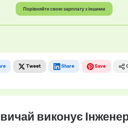
Порівняйте свою зарплату з іншими
are
Tweet
Share
Save
вичай виконує Інженер 