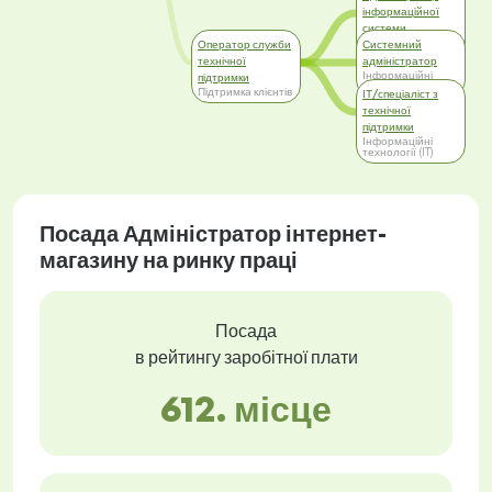
інформаційної
системи
Інформаційні
Оператор служби
Системний
технології (IT)
технічної
адміністратор
Інформаційні
підтримки
технології (IT)
Підтримка клієнтів
ІТ/спеціаліст з
технічної
підтримки
Інформаційні
технології (IT)
Посада Адміністратор інтернет-
магазину на ринку праці
Посада
в рейтингу заробітної плати
612. місце