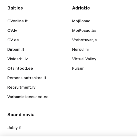
Baltics
Adriatic
CVonline.lt
MojPosao
CV.lv
MojPosao.ba
CV.ee
Vrabotuvanje
Dirbam.lt
Hercul.hr
Visidarbi.lv
Virtual Valley
Otsintood.ee
Pulser
Personaloatrankos.lt
Recruitment.lv
Varbamisteenused.ee
Scandinavia
Jobly.fi