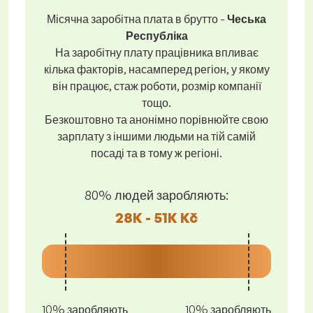
Місячна заробітна плата в брутто -
Чеська
Республіка
На заробітну плату працівника впливає
кілька факторів, насамперед регіон, у якому
він працює, стаж роботи, розмір компанії
тощо.
Безкоштовно та анонімно порівнюйте свою
зарплату з іншими людьми на тій самій
посаді та в тому ж регіоні.
80% людей заробляють:
28K - 51K Kč
10% заробляють
10% заробляють