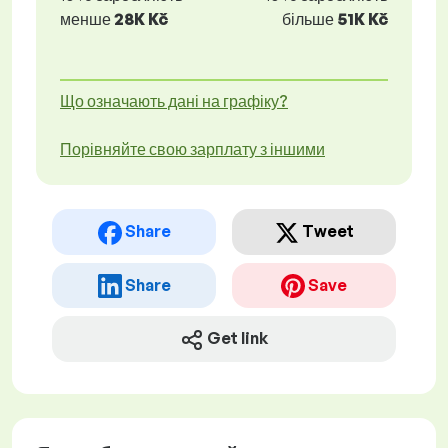
менше
28K Kč
більше
51K Kč
Що означають дані на графіку?
Порівняйте свою зарплату з іншими
Share
Tweet
Share
Save
Get link