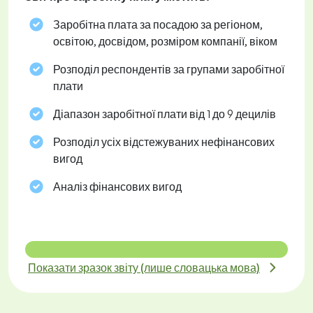
Заробітна плата за посадою за регіоном,
освітою, досвідом, розміром компанії, віком
Розподіл респондентів за групами заробітної
плати
Діапазон заробітної плати від 1 до 9 децилів
Розподіл усіх відстежуваних нефінансових
вигод
Аналіз фінансових вигод
Показати зразок звіту (лише словацька мова)