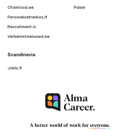
Otsintood.ee
Pulser
Personaloatrankos.lt
Recruitment.lv
Varbamisteenused.ee
Scandinavia
Jobly.fi
A better world of work for
everyone
.