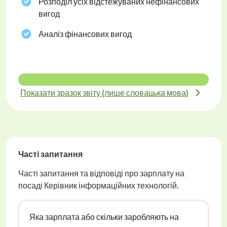
Розподіл усіх відстежуваних нефінансових
вигод
Аналіз фінансових вигод
Показати зразок звіту (лише словацька мова)
Часті запитання
Часті запитання та відповіді про зарплату на
посаді Керівник інформаційних технологій.
Яка зарплата або скільки заробляють на