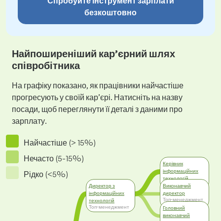
Спробуйте інструмент зарплати
безкоштовно
Найпоширеніший кар’єрний шлях
співробітника
На графіку показано, як працівники найчастіше
прогресують у своїй кар’єрі. Натисніть на назву
посади, щоб переглянути її деталі з даними про
зарплату.
Найчастіше (> 15%)
Нечасто (5-15%)
Керівник
інформаційних
Рідко (<5%)
технологій
Менеджмент
Директор з
Виконавчий
інформаційних
директор
Топ-менеджмент
технологій
Топ-менеджмент
Головний
виконавчий