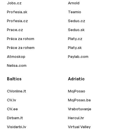
Jobs.cz
Arnold
Profesia.sk
Teamio
Profesia.cz
Seduo.cz
Prace.cz
Seduo.sk
Práca za rohom
Platy.cz
Práce za rohem
Platy.sk
Atmoskop
Paylab.com
Nelisa.com
Baltics
Adriatic
CVonline.lt
MojPosao
CV.lv
MojPosao.ba
CV.ee
Vrabotuvanje
Dirbam.lt
Hercul.hr
Visidarbi.lv
Virtual Valley