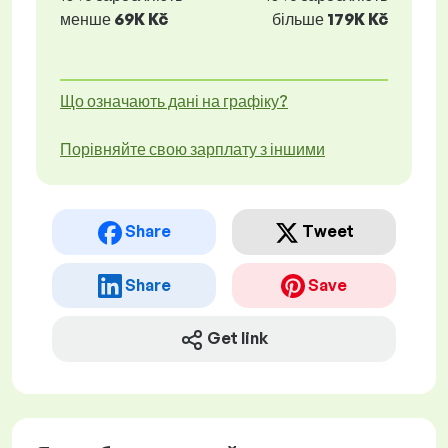
менше
69K Kč
більше
179K Kč
Що означають дані на графіку?
Порівняйте свою зарплату з іншими
Share
Tweet
Share
Save
Get link