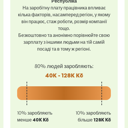
Республіка
На заробітну плату працівника впливає
кілька факторів, насамперед регіон, у якому
він працює, стаж роботи, розмір компанії
тощо.
Безкоштовно та анонімно порівнюйте свою
зарплату з іншими людьми на тій самій
посаді та в тому ж регіоні.
80% людей заробляють:
40K - 128K Kč
10% заробляють
10% заробляють
менше
40K Kč
більше
128K Kč