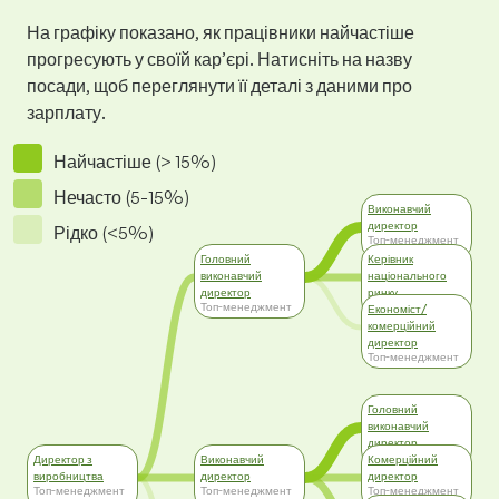
На графіку показано, як працівники найчастіше
прогресують у своїй кар’єрі. Натисніть на назву
посади, щоб переглянути її деталі з даними про
зарплату.
Найчастіше (> 15%)
Нечасто (5-15%)
Виконавчий
директор
Рідко (<5%)
Топ-менеджмент
Головний
Керівник
виконавчий
національного
директор
ринку
Топ-менеджмент
Топ-менеджмент
Економіст/
комерційний
директор
Топ-менеджмент
Головний
виконавчий
директор
Топ-менеджмент
Директор з
Виконавчий
Комерційний
виробництва
директор
директор
Топ-менеджмент
Топ-менеджмент
Топ-менеджмент