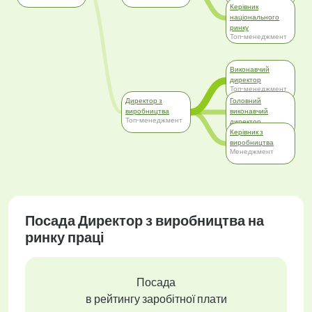
Керівник
національного
ринку
Топ-менеджмент
Виконавчий
директор
Топ-менеджмент
Директор з
Головний
виробництва
виконавчий
Топ-менеджмент
директор
Топ-менеджмент
Керівник з
виробництва
Менеджмент
Посада Директор з виробництва на
ринку праці
Посада
в рейтингу заробітної плати