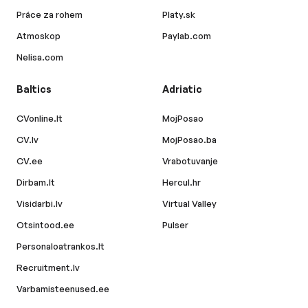
Práce za rohem
Platy.sk
Atmoskop
Paylab.com
Nelisa.com
Baltics
Adriatic
CVonline.lt
MojPosao
CV.lv
MojPosao.ba
CV.ee
Vrabotuvanje
Dirbam.lt
Hercul.hr
Visidarbi.lv
Virtual Valley
Otsintood.ee
Pulser
Personaloatrankos.lt
Recruitment.lv
Varbamisteenused.ee