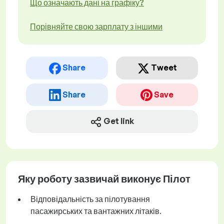
Що означають дані на графіку?
Порівняйте свою зарплату з іншими
Share
Tweet
Share
Save
Get link
Яку роботу зазвичай виконує Пілот
Відповідальність за пілотування
пасажирських та вантажних літаків.