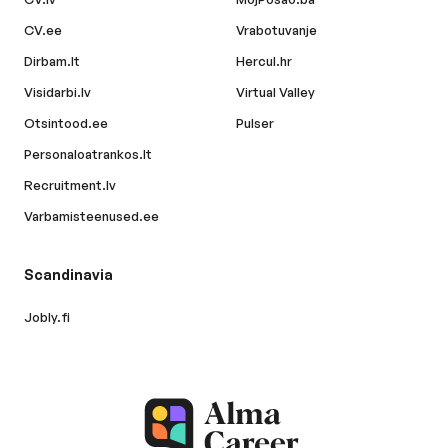
CV.ee
Vrabotuvanje
Dirbam.lt
Hercul.hr
Visidarbi.lv
Virtual Valley
Otsintood.ee
Pulser
Personaloatrankos.lt
Recruitment.lv
Varbamisteenused.ee
Scandinavia
Jobly.fi