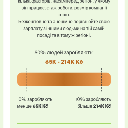
кілька факторів, насамперед регіон, у якому
він працює, стаж роботи, розмір компанії
тощо.
Безкоштовно та анонімно порівнюйте свою
зарплату з іншими людьми на тій самій
посаді та в тому ж регіоні.
80% людей заробляють:
65K - 214K Kč
10% заробляють
10% заробляють
менше
65K Kč
більше
214K Kč