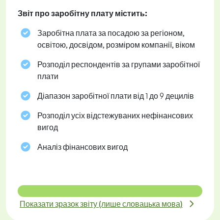
Звіт про заробітну плату містить:
Заробітна плата за посадою за регіоном,
освітою, досвідом, розміром компанії, віком
Розподіл респондентів за групами заробітної
плати
Діапазон заробітної плати від 1 до 9 децилів
Розподіл усіх відстежуваних нефінансових
вигод
Аналіз фінансових вигод
Показати зразок звіту (лише словацька мова)