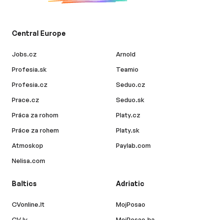
Central Europe
Jobs.cz
Arnold
Profesia.sk
Teamio
Profesia.cz
Seduo.cz
Prace.cz
Seduo.sk
Práca za rohom
Platy.cz
Práce za rohem
Platy.sk
Atmoskop
Paylab.com
Nelisa.com
Baltics
Adriatic
CVonline.lt
MojPosao
CV.lv
MojPosao.ba