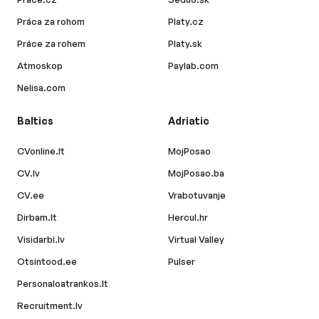
Práca za rohom
Platy.cz
Práce za rohem
Platy.sk
Atmoskop
Paylab.com
Nelisa.com
Baltics
Adriatic
CVonline.lt
MojPosao
CV.lv
MojPosao.ba
CV.ee
Vrabotuvanje
Dirbam.lt
Hercul.hr
Visidarbi.lv
Virtual Valley
Otsintood.ee
Pulser
Personaloatrankos.lt
Recruitment.lv