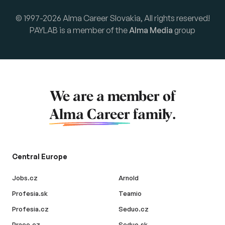
© 1997-2026 Alma Career Slovakia, All rights reserved!
PAYLAB is a member of the
Alma Media
group
We are a member of
Alma Career
family.
Central Europe
Jobs.cz
Arnold
Profesia.sk
Teamio
Profesia.cz
Seduo.cz
Prace.cz
Seduo.sk