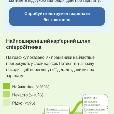
матимете під рукою відповідні дані про зарплату.
Спробуйте інструмент зарплати
безкоштовно
Найпоширеніший кар’єрний шлях
співробітника
На графіку показано, як працівники найчастіше
прогресують у своїй кар’єрі. Натисніть на назву
посади, щоб переглянути її деталі з даними про
зарплату.
Найчастіше (> 15%)
Нечасто (5-15%)
Директор з
персоналу
Рідко (<5%)
Менеджмент
Спеціаліст з освіти
Керівник проектів
Управління
Управління