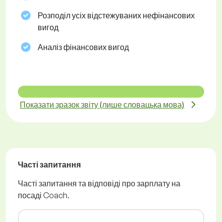
Розподіл усіх відстежуваних нефінансових
вигод
Аналіз фінансових вигод
Показати зразок звіту (лише словацька мова)
Часті запитання
Часті запитання та відповіді про зарплату на
посаді Coach.