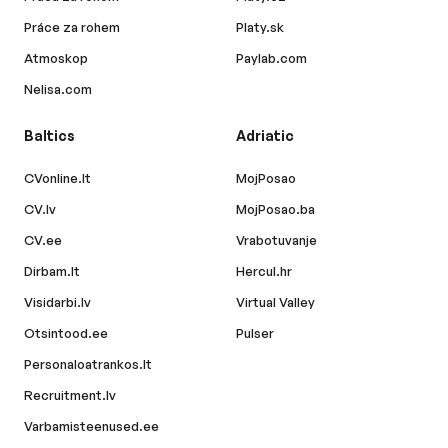
Práce za rohem
Platy.sk
Atmoskop
Paylab.com
Nelisa.com
Baltics
Adriatic
CVonline.lt
MojPosao
CV.lv
MojPosao.ba
CV.ee
Vrabotuvanje
Dirbam.lt
Hercul.hr
Visidarbi.lv
Virtual Valley
Otsintood.ee
Pulser
Personaloatrankos.lt
Recruitment.lv
Varbamisteenused.ee