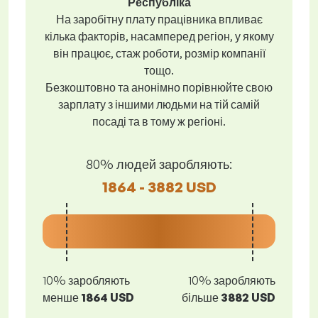
Республіка
На заробітну плату працівника впливає
кілька факторів, насамперед регіон, у якому
він працює, стаж роботи, розмір компанії
тощо.
Безкоштовно та анонімно порівнюйте свою
зарплату з іншими людьми на тій самій
посаді та в тому ж регіоні.
80% людей заробляють:
1864 - 3882 USD
10% заробляють
10% заробляють
менше
1864 USD
більше
3882 USD