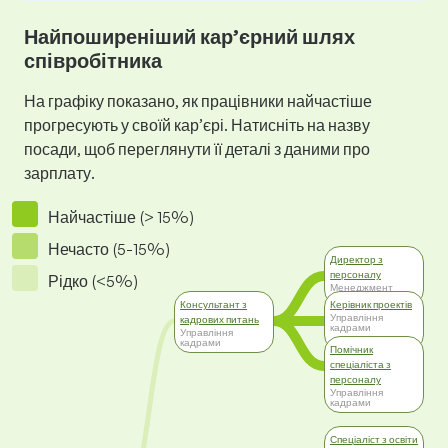
Найпоширеніший кар’єрний шлях
співробітника
На графіку показано, як працівники найчастіше
прогресують у своїй кар’єрі. Натисніть на назву
посади, щоб переглянути її деталі з даними про
зарплату.
Найчастіше (> 15%)
Нечасто (5-15%)
Директор з
персоналу
Рідко (<5%)
Менеджмент
Консультант з
Керівник проектів
Управління
кадрових питань
кадрами
Управління
кадрами
Помічник
спеціаліста з
персоналу
Управління
кадрами
Спеціаліст з освіти