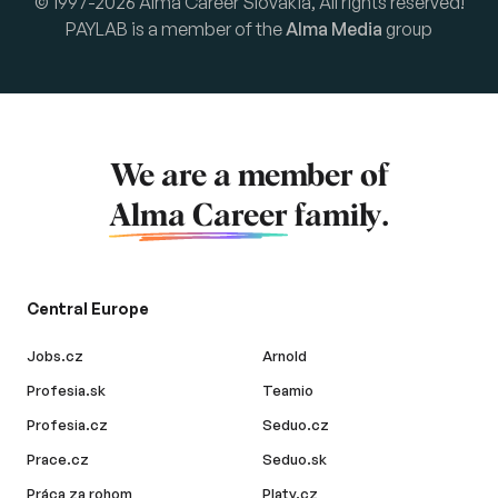
© 1997-2026 Alma Career Slovakia, All rights reserved!
PAYLAB is a member of the
Alma Media
group
We are a member of
Alma Career
family.
Central Europe
Jobs.cz
Arnold
Profesia.sk
Teamio
Profesia.cz
Seduo.cz
Prace.cz
Seduo.sk
Práca za rohom
Platy.cz