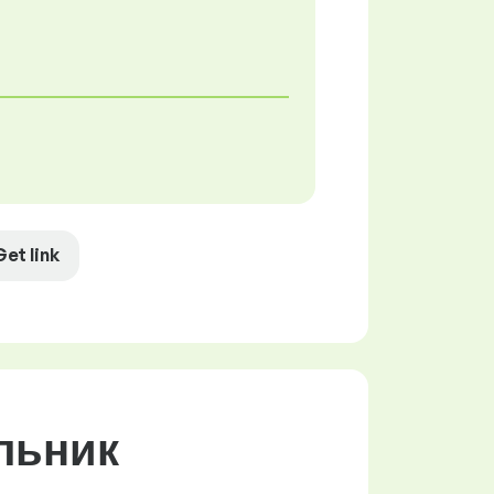
Get link
альник