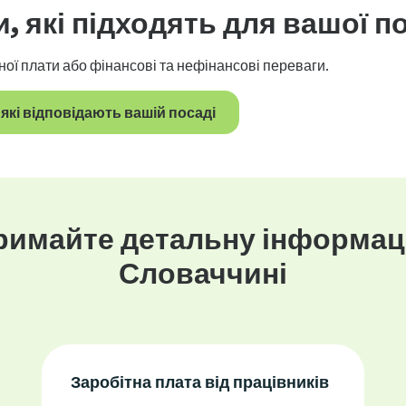
и
, які підходять для вашої п
ної плати або фінансові та нефінансові переваги.
які відповідають вашій посаді
римайте детальну інформац
Словаччині
Заробітна плата від працівників