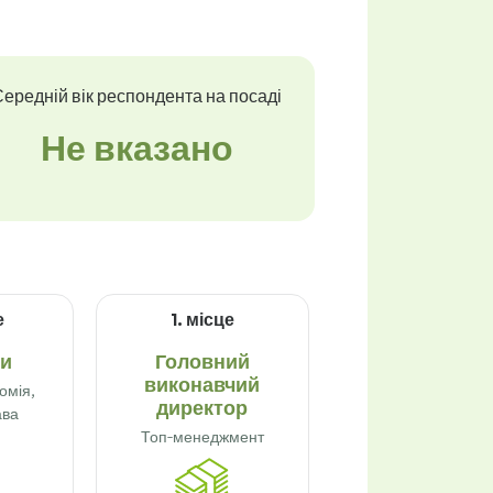
ередній вік респондента на посаді
Не вказано
е
1. місце
ци
Головний
виконавчий
омія,
директор
ава
Топ-менеджмент