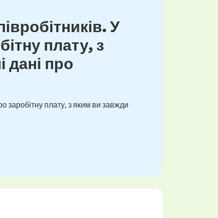
івробітників. У
ітну плату, з
і дані про
о заробітну плату, з яким ви завжди