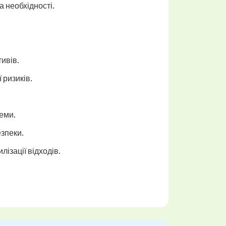
 необхідності.
ивів.
 ризиків.
еми.
езпеки.
ізації відходів.