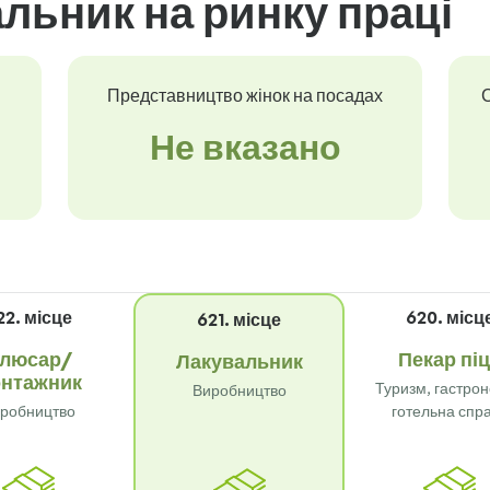
льник на ринку праці
Представництво жінок на посадах
С
Не вказано
22. місце
620. місц
621. місце
люсар/
Пекар пі
Лакувальник
нтажник
Туризм, гастрон
Виробництво
робництво
готельна спр