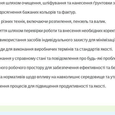
ня шляхом очищення, шліфування та нанесення ґрунтовки за
досягнення бажаних кольорів та фактур.
ізних технік, включаючи розпилення, пензель та валик.
ття шляхом перевірки роботи та внесення необхідних корект
икористання засобів індивідуального захисту для мінімізації
и для виконання виробничих термінів та стандартів якості.
нання у справному стані та повідомлення про будь-які пробл
ного робочого простору для забезпечення ефективності та б
а нормативів щодо впливу на навколишнє середовище та утил
ння процесів для підвищення продуктивності та якості.