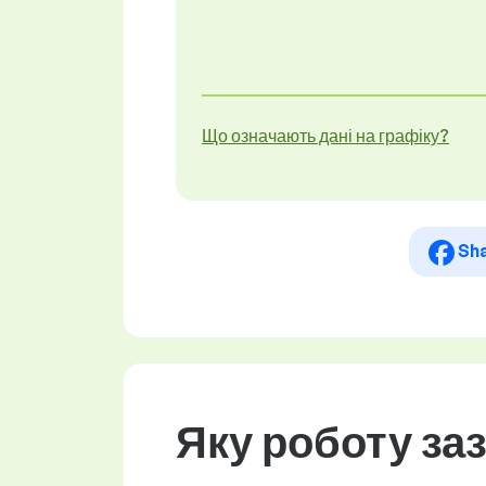
Що означають дані на графіку?
Sh
Яку роботу за