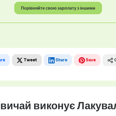
Порівняйте свою зарплату з іншими
are
Tweet
Share
Save
звичай виконує Лакув