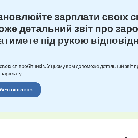
новлюйте зарплати своїх сп
же детальний звіт про зароб
тимете під рукою відповідн
оїх співробітників. У цьому вам допоможе детальний звіт пр
 зарплату.
 безкоштовно