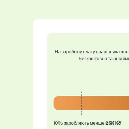
На заробітну плату працівника впли
Безкоштовно та анонімно
10% заробляють менше
25K Kč