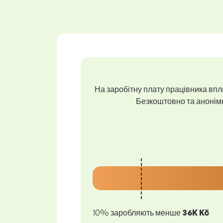
На заробітну плату працівника впли
Безкоштовно та анонімно
10% заробляють менше
36K Kč