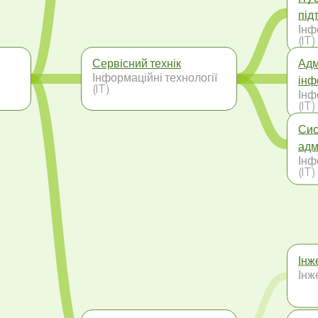
під
Інф
(IT)
Сервісний технік
Адм
Інформаційні технології
інф
(IT)
Інф
(IT)
Сис
адм
Інф
(IT)
Інж
Інж