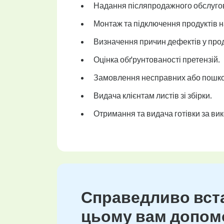
Надання післяпродажного обслугов
Монтаж та підключення продуктів на
Визначення причин дефектів у прод
Оцінка обґрунтованості претензій.
Замовлення несправних або пошко
Видача клієнтам листів зі збірки.
Отримання та видача готівки за вик
Справедливо вста
цьому вам допомо