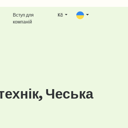
Вступ для
Kč
компаній
ехнік, Чеська