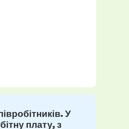
івробітників. У
ітну плату, з