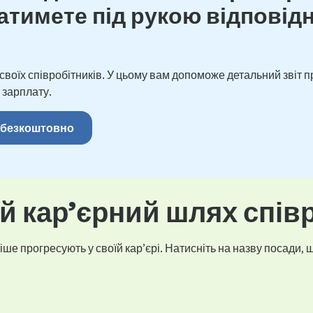
тимете під рукою відповідн
оїх співробітників. У цьому вам допоможе детальний звіт пр
 зарплату.
 безкоштовно
 кар’єрний шлях спів
ше прогресують у своїй кар’єрі. Натисніть на назву посади, щ