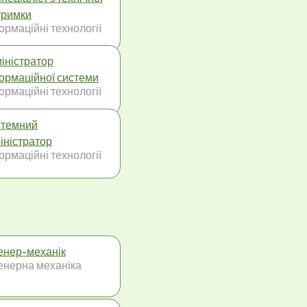
тримки
ормаційні технології
іністратор
ормаційної системи
ормаційні технології
темний
іністратор
ормаційні технології
енер-механік
енерна механіка