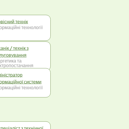
вісний технік
ормаційні технології
анік / технік з
луговування
ргетика та
ктропостачання
іністратор
ормаційної системи
ормаційні технології
спеціаліст з технічної