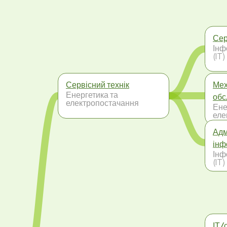
Сер
Інф
(IT)
Сервісний технік
Мех
Енергетика та
обс
електропостачання
Ене
еле
Адм
інф
Інф
(IT)
ІТ/