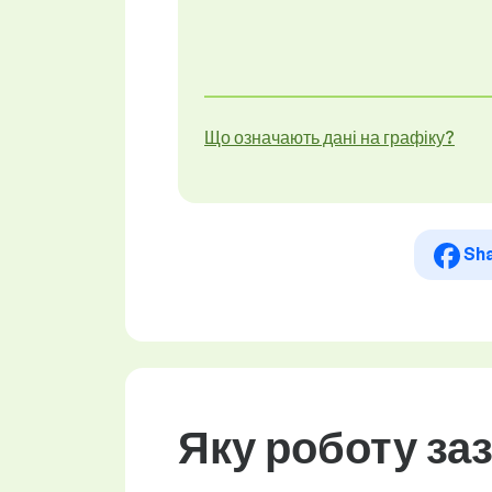
Що означають дані на графіку?
Sh
Яку роботу за