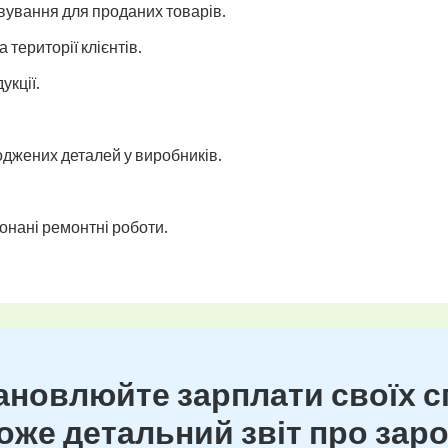
ування для проданих товарів.
 території клієнтів.
укції.
джених деталей у виробників.
онані ремонтні роботи.
новлюйте зарплати своїх сп
же детальний звіт про зароб