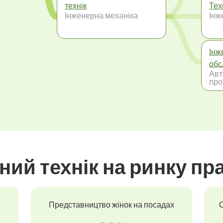
технік
Тех
Інженерна механіка
Інж
Інж
обс
Авт
про
ий технік на ринку пр
Представництво жінок на посадах
С