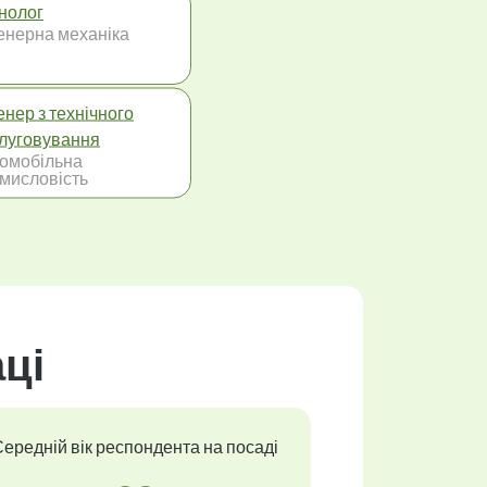
нолог
енерна механіка
енер з технічного
луговування
омобільна
мисловість
аці
ередній вік респондента на посаді