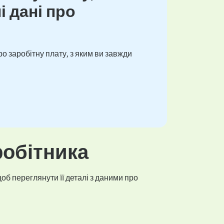
і дані про
о заробітну плату, з яким ви завжди
робітника
об переглянути її деталі з даними про