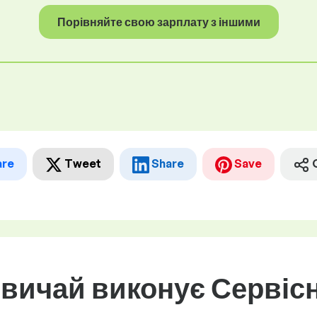
Порівняйте свою зарплату з іншими
are
Tweet
Share
Save
звичай виконує Сервісн