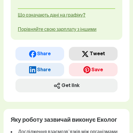
Що означають дані на графіку?
Порівняйте свою зарплату з іншими
Share
Tweet
Share
Save
Get link
Яку роботу зазвичай виконує Еколог
Дослідження взаємозв'язків між організмами