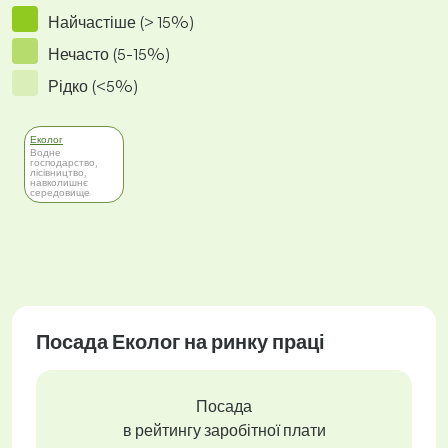
Найчастіше (> 15%)
Нечасто (5-15%)
Рідко (<5%)
Еколог
Водне
господарство,
лісівництво,
навколишнє
середовище
Посада Еколог на ринку праці
Посада
в рейтингу заробітної плати