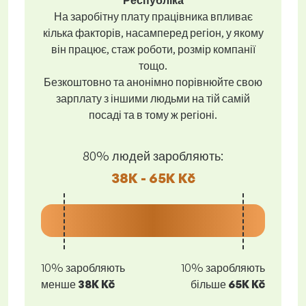
Республіка
На заробітну плату працівника впливає
кілька факторів, насамперед регіон, у якому
він працює, стаж роботи, розмір компанії
тощо.
Безкоштовно та анонімно порівнюйте свою
зарплату з іншими людьми на тій самій
посаді та в тому ж регіоні.
80% людей заробляють:
38K - 65K Kč
10% заробляють
10% заробляють
менше
38K Kč
більше
65K Kč