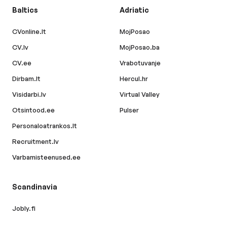
Baltics
Adriatic
CVonline.lt
MojPosao
CV.lv
MojPosao.ba
CV.ee
Vrabotuvanje
Dirbam.lt
Hercul.hr
Visidarbi.lv
Virtual Valley
Otsintood.ee
Pulser
Personaloatrankos.lt
Recruitment.lv
Varbamisteenused.ee
Scandinavia
Jobly.fi