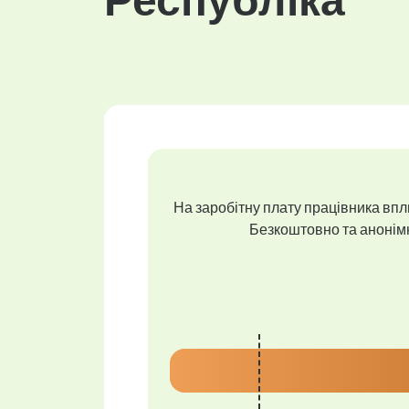
На заробітну плату працівника впли
Безкоштовно та анонімно