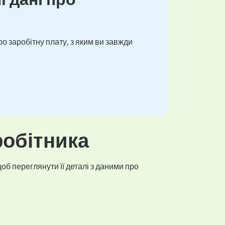
о заробітну плату, з яким ви завжди
робітника
об переглянути її деталі з даними про