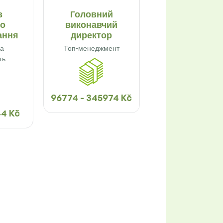
з
Головний
го
виконавчий
ання
директор
на
Топ-менеджмент
ть
96774 - 345974 Kč
44 Kč