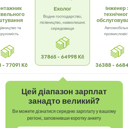
нтажник
Інженер 
Еколог
івельного
технічно
Водне господарство,
штування
обслуговув
лісівництво, навколишнє
івництво та
Автомобіль
середовище
ерухомість
промисловіс
37865 - 64998 Kč
 - 77091 Kč
36388 - 668
Цей діапазон зарплат
занадто великий?
Ви можете дізнатися середню зарплату у вашому
регіоні, заповнивши коротку анкету