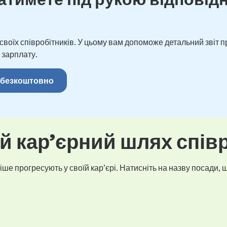
оїх співробітників. У цьому вам допоможе детальний звіт пр
 зарплату.
 безкоштовно
 кар’єрний шлях спів
ше прогресують у своїй кар’єрі. Натисніть на назву посади, щ