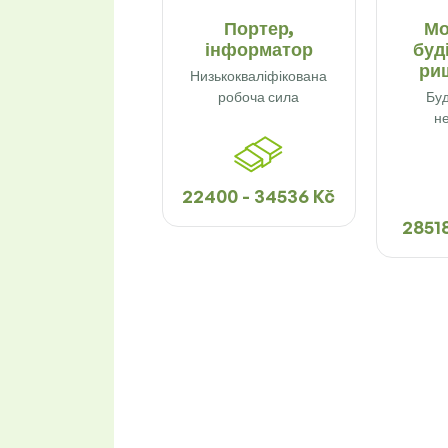
Портер,
Мо
інформатор
буд
ри
Низькокваліфікована
робоча сила
Буд
н
22400 - 34536 Kč
28518