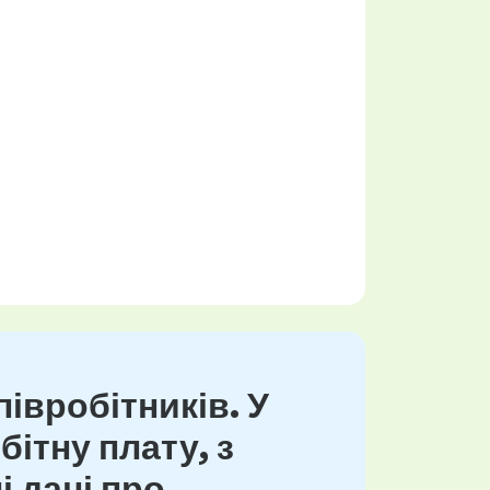
івробітників. У
ітну плату, з
і дані про