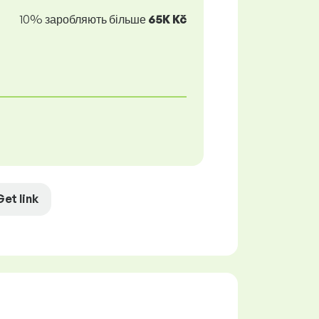
10% заробляють більше
65K Kč
Get link