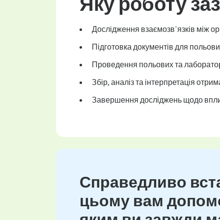
Яку роботу за
Дослідження взаємозв'язків між ор
Підготовка документів для польови
Проведення польових та лаборато
Збір, аналіз та інтерпретація отри
Завершення досліджень щодо впли
Справедливо вста
цьому вам допомо
яким ви завжди ма