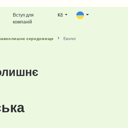
Вступ для
Kč
компаній
 навколишнє середовище
Еколог
колишнє
ська