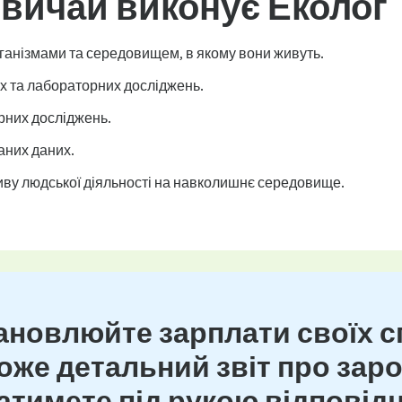
звичай виконує Еколог
ганізмами та середовищем, в якому вони живуть.
х та лабораторних досліджень.
рних досліджень.
маних даних.
ву людської діяльності на навколишнє середовище.
новлюйте зарплати своїх сп
же детальний звіт про зароб
тимете під рукою відповідн