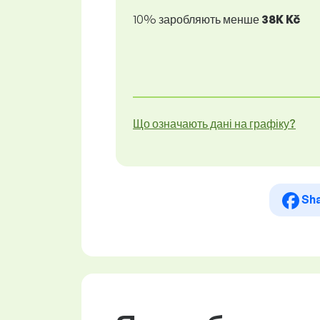
10% заробляють менше
38K Kč
Що означають дані на графіку?
Sh