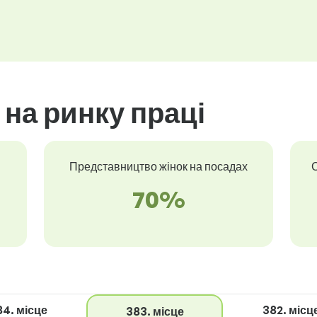
 на ринку праці
Представництво жінок на посадах
С
70%
84. місце
382. місц
383. місце