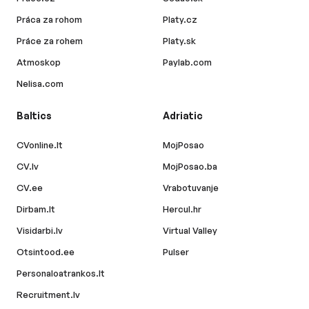
Práca za rohom
Platy.cz
Práce za rohem
Platy.sk
Atmoskop
Paylab.com
Nelisa.com
Baltics
Adriatic
CVonline.lt
MojPosao
CV.lv
MojPosao.ba
CV.ee
Vrabotuvanje
Dirbam.lt
Hercul.hr
Visidarbi.lv
Virtual Valley
Otsintood.ee
Pulser
Personaloatrankos.lt
Recruitment.lv