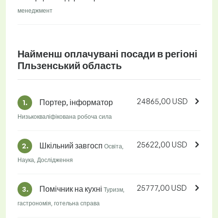
менеджмент
Найменш оплачувані посади в регіоні
Пльзенський область
24865,00 USD
Портер, інформатор
1.
Низькокваліфікована робоча сила
25622,00 USD
Шкільний завгосп
2.
Освіта,
Наука, Дослідження
25777,00 USD
Помічник на кухні
3.
Туризм,
гастрономія, готельна справа