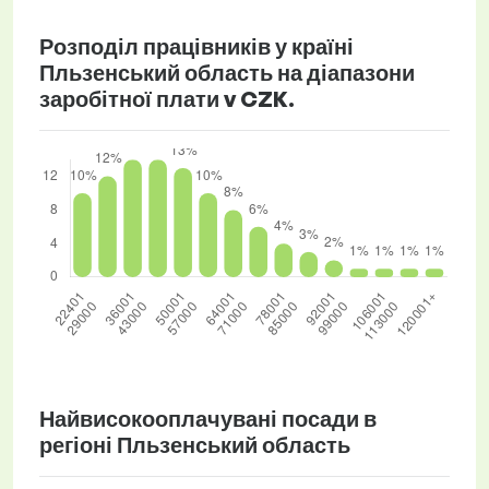
Розподіл працівників у країні
Пльзенський область на діапазони
заробітної плати v CZK.
Найвисокооплачувані посади в
регіоні Пльзенський область