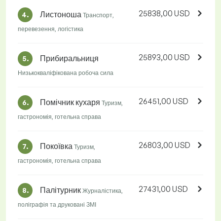
25838,00 USD
Листоноша
4.
Транспорт,
перевезення, логістика
25893,00 USD
Прибиральниця
5.
Низькокваліфікована робоча сила
26451,00 USD
Помічник кухаря
6.
Туризм,
гастрономія, готельна справа
26803,00 USD
Покоївка
7.
Туризм,
гастрономія, готельна справа
27431,00 USD
Палітурник
8.
Журналістика,
поліграфія та друковані ЗМІ