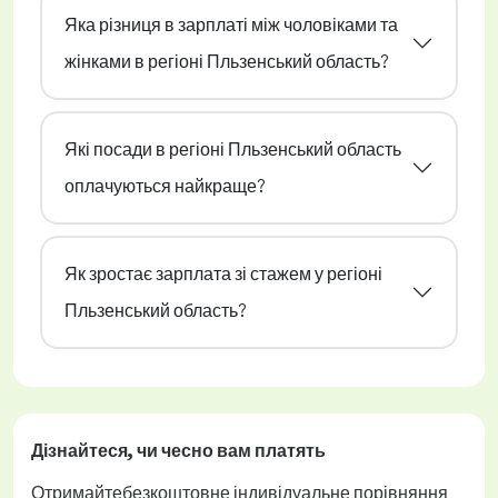
Яка різниця в зарплаті між чоловіками та
жінками в регіоні Пльзенський область?
Які посади в регіоні Пльзенський область
оплачуються найкраще?
Як зростає зарплата зі стажем у регіоні
Пльзенський область?
Дізнайтеся, чи
чесно
вам платять
Отримайте
безкоштовне
індивідуальне порівняння