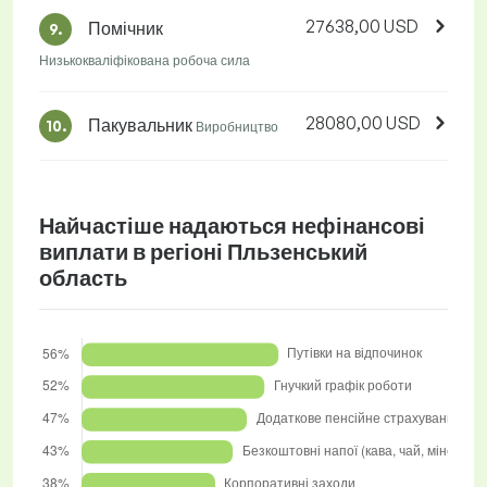
27638,00 USD
Помічник
9.
Низькокваліфікована робоча сила
28080,00 USD
Пакувальник
10.
Виробництво
Найчастіше надаються нефінансові
виплати в регіоні Пльзенський
область