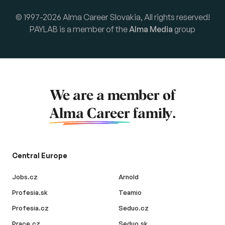
© 1997-2026 Alma Career Slovakia, All rights reserved!
PAYLAB is a member of the
Alma Media
group
We are a member of
Alma Career
family.
Central Europe
Jobs.cz
Arnold
Profesia.sk
Teamio
Profesia.cz
Seduo.cz
Prace.cz
Seduo.sk