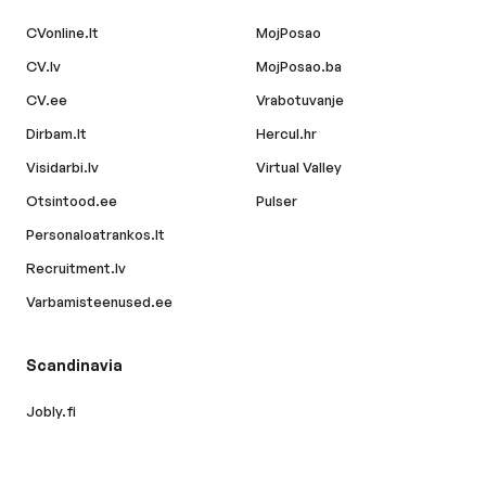
CVonline.lt
MojPosao
CV.lv
MojPosao.ba
CV.ee
Vrabotuvanje
Dirbam.lt
Hercul.hr
Visidarbi.lv
Virtual Valley
Otsintood.ee
Pulser
Personaloatrankos.lt
Recruitment.lv
Varbamisteenused.ee
Scandinavia
Jobly.fi