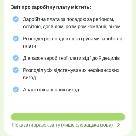
Звіт про заробітну плату містить:
Заробітна плата за посадою за регіоном,
освітою, досвідом, розміром компанії, віком
Розподіл респондентів за групами заробітної
плати
Діапазон заробітної плати від 1 до 9 децилів
Розподіл усіх відстежуваних нефінансових
вигод
Аналіз фінансових вигод
Показати зразок звіту (лише словацька мова)