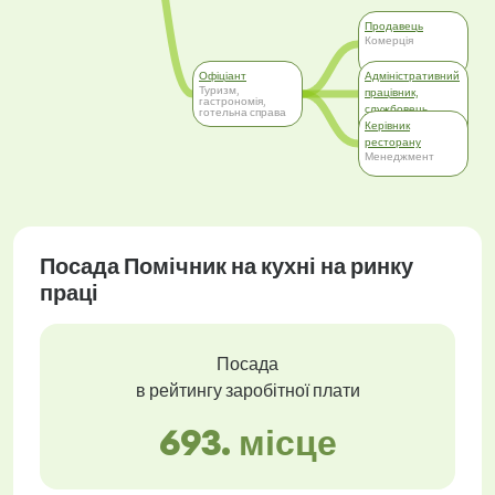
Продавець
Комерція
Офіціант
Адміністративний
Туризм,
працівник,
гастрономія,
службовець
готельна справа
Адміністративна
Керівник
робота
ресторану
Менеджмент
Посада Помічник на кухні на ринку
праці
Посада
в рейтингу заробітної плати
693. місце