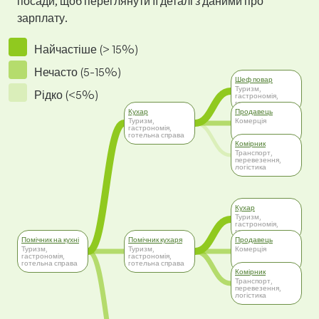
посади, щоб переглянути її деталі з даними про
зарплату.
Найчастіше (> 15%)
Нечасто (5-15%)
Шеф повар
Туризм,
Рідко (<5%)
гастрономія,
готельна справа
Кухар
Продавець
Туризм,
Комерція
гастрономія,
готельна справа
Комірник
Транспорт,
перевезення,
логістика
Кухар
Туризм,
гастрономія,
готельна справа
Помічник на кухні
Помічник кухаря
Продавець
Туризм,
Туризм,
Комерція
гастрономія,
гастрономія,
готельна справа
готельна справа
Комірник
Транспорт,
перевезення,
логістика