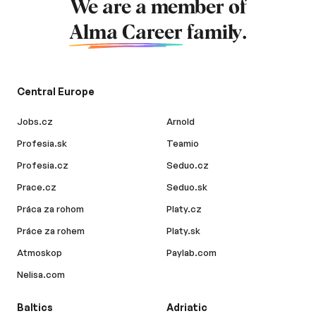
We are a member of
Alma Career
family.
Central Europe
Jobs.cz
Arnold
Profesia.sk
Teamio
Profesia.cz
Seduo.cz
Prace.cz
Seduo.sk
Práca za rohom
Platy.cz
Práce za rohem
Platy.sk
Atmoskop
Paylab.com
Nelisa.com
Baltics
Adriatic