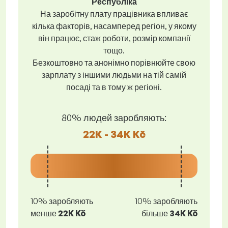
Республіка
На заробітну плату працівника впливає
кілька факторів, насамперед регіон, у якому
він працює, стаж роботи, розмір компанії
тощо.
Безкоштовно та анонімно порівнюйте свою
зарплату з іншими людьми на тій самій
посаді та в тому ж регіоні.
80% людей заробляють:
22K - 34K Kč
10% заробляють
10% заробляють
менше
22K Kč
більше
34K Kč