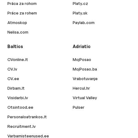
Práca za rohom
Platy.cz
Práce za rohem
Platy.sk
Atmoskop
Paylab.com
Nelisa.com
Baltics
Adriatic
CVonline.lt
MojPosao
CV.lv
MojPosao.ba
CV.ee
Vrabotuvanje
Dirbam.lt
Hercul.hr
Visidarbi.lv
Virtual Valley
Otsintood.ee
Pulser
Personaloatrankos.lt
Recruitment.lv
Varbamisteenused.ee