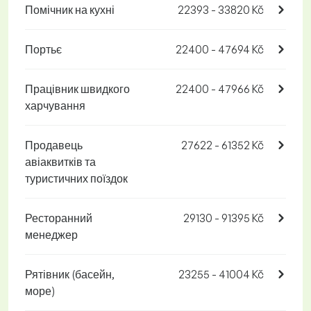
Помічник на кухні
22393 - 33820 Kč
Портьє
22400 - 47694 Kč
Працівник швидкого
22400 - 47966 Kč
харчування
Продавець
27622 - 61352 Kč
авіаквитків та
туристичних поїздок
Ресторанний
29130 - 91395 Kč
менеджер
Рятівник (басейн,
23255 - 41004 Kč
море)