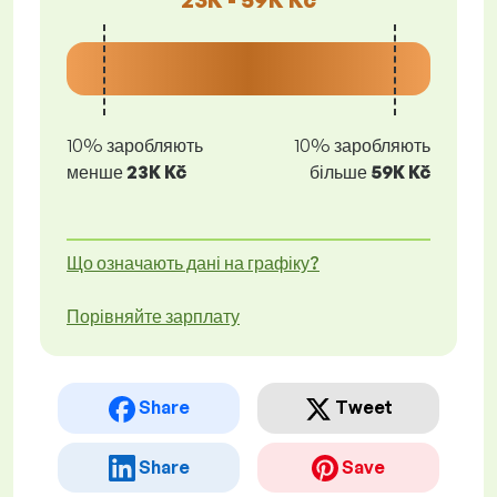
10% заробляють
10% заробляють
менше
23K Kč
більше
59K Kč
Що означають дані на графіку?
Порівняйте зарплату
Share
Tweet
Share
Save