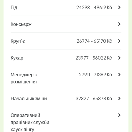
Гід
24293 - 49619 Kč
Консьєрж
Круп'є
26774 - 65170 Kč
Кухар
23977 - 56022 Kč
Менеджер з
27911 - 71389 Kč
розміщення
Начальник зміни
32327 - 65373 Kč
Оперативний
працівник служби
хаускіпінгу