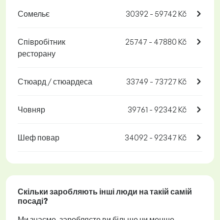
Сомельє
30392 - 59742 Kč
Співробітник
25747 - 47880 Kč
ресторану
Стюард / стюардеса
33749 - 73727 Kč
Човняр
39761 - 92342 Kč
Шеф повар
34092 - 92347 Kč
Скільки заробляють інші люди на такій самій
посаді?
Ми знаємо, заробляєте ви більше чи менше