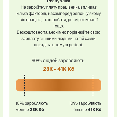
Республіка
На заробітну плату працівника впливає
кілька факторів, насамперед регіон, у якому
він працює, стаж роботи, розмір компанії
тощо.
Безкоштовно та анонімно порівнюйте свою
зарплату з іншими людьми на тій самій
посаді та в тому ж регіоні.
80% людей заробляють:
23K - 41K Kč
10% заробляють
10% заробляють
менше
23K Kč
більше
41K Kč