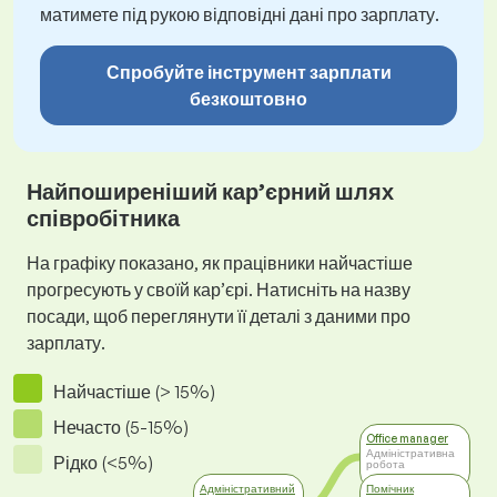
матимете під рукою відповідні дані про зарплату.
Спробуйте інструмент зарплати
безкоштовно
Найпоширеніший кар’єрний шлях
співробітника
На графіку показано, як працівники найчастіше
прогресують у своїй кар’єрі. Натисніть на назву
посади, щоб переглянути її деталі з даними про
зарплату.
Найчастіше (> 15%)
Нечасто (5-15%)
Office manager
Адміністративна
Рідко (<5%)
робота
Адміністративний
Помічник