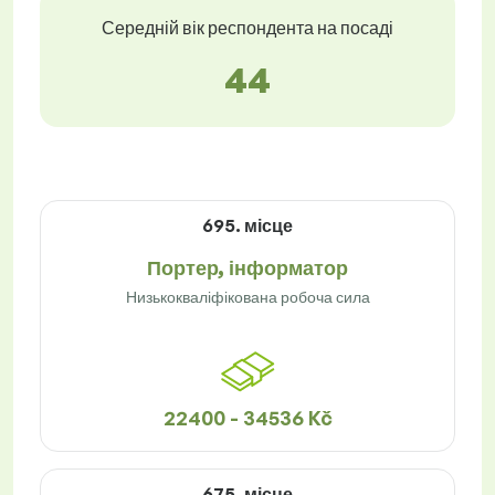
Середній вік респондента на посаді
44
695. місце
Портер, інформатор
Низькокваліфікована робоча сила
22400 - 34536 Kč
675. місце