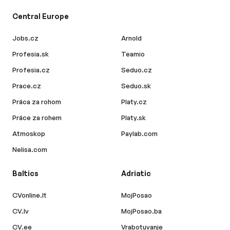
Central Europe
Jobs.cz
Arnold
Profesia.sk
Teamio
Profesia.cz
Seduo.cz
Prace.cz
Seduo.sk
Práca za rohom
Platy.cz
Práce za rohem
Platy.sk
Atmoskop
Paylab.com
Nelisa.com
Baltics
Adriatic
CVonline.lt
MojPosao
CV.lv
MojPosao.ba
CV.ee
Vrabotuvanje