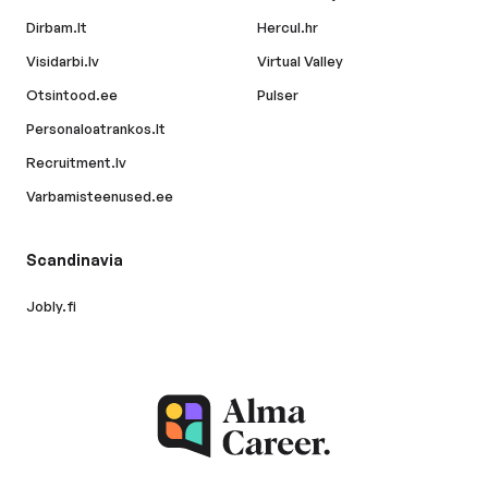
Dirbam.lt
Hercul.hr
Visidarbi.lv
Virtual Valley
Otsintood.ee
Pulser
Personaloatrankos.lt
Recruitment.lv
Varbamisteenused.ee
Scandinavia
Jobly.fi