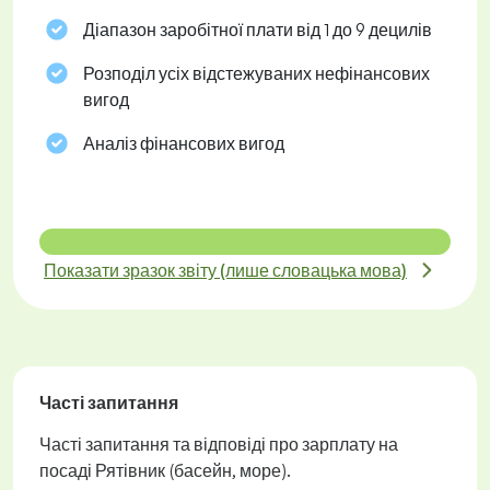
Діапазон заробітної плати від 1 до 9 децилів
Розподіл усіх відстежуваних нефінансових
вигод
Аналіз фінансових вигод
Показати зразок звіту (лише словацька мова)
Часті запитання
Часті запитання та відповіді про зарплату на
посаді Рятівник (басейн, море).