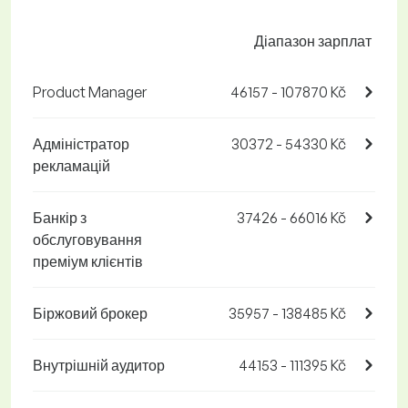
Діапазон зарплат
Product Manager
46157 - 107870 Kč
Адміністратор
30372 - 54330 Kč
рекламацій
Банкір з
37426 - 66016 Kč
обслуговування
преміум клієнтів
Біржовий брокер
35957 - 138485 Kč
Внутрішній аудитор
44153 - 111395 Kč