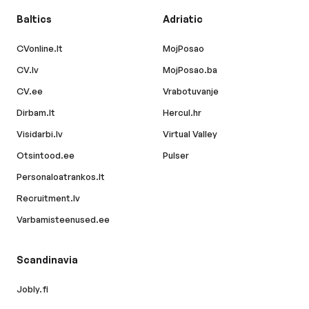
Baltics
Adriatic
CVonline.lt
MojPosao
CV.lv
MojPosao.ba
CV.ee
Vrabotuvanje
Dirbam.lt
Hercul.hr
Visidarbi.lv
Virtual Valley
Otsintood.ee
Pulser
Personaloatrankos.lt
Recruitment.lv
Varbamisteenused.ee
Scandinavia
Jobly.fi