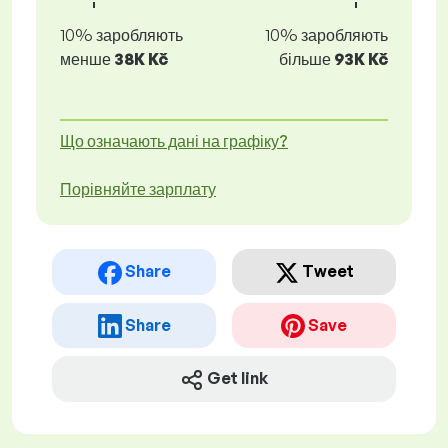
10% заробляють
10% заробляють
менше
38K Kč
більше
93K Kč
Що означають дані на графіку?
Порівняйте зарплату
Share
Tweet
Share
Save
Get link