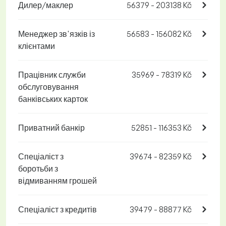
Дилер/маклер
56379 - 203138 Kč
Менеджер зв'язків із
56583 - 156082 Kč
клієнтами
Працівник служби
35969 - 78319 Kč
обслуговування
банківських карток
Приватний банкір
52851 - 116353 Kč
Спеціаліст з
39674 - 82359 Kč
боротьби з
відмиванням грошей
Спеціаліст з кредитів
39479 - 88877 Kč