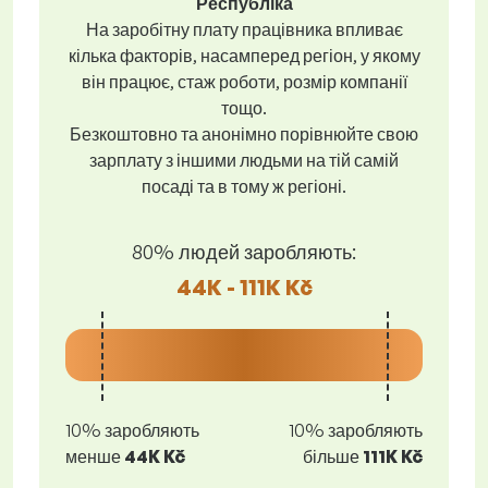
Республіка
На заробітну плату працівника впливає
кілька факторів, насамперед регіон, у якому
він працює, стаж роботи, розмір компанії
тощо.
Безкоштовно та анонімно порівнюйте свою
зарплату з іншими людьми на тій самій
посаді та в тому ж регіоні.
80% людей заробляють:
44K - 111K Kč
10% заробляють
10% заробляють
менше
44K Kč
більше
111K Kč