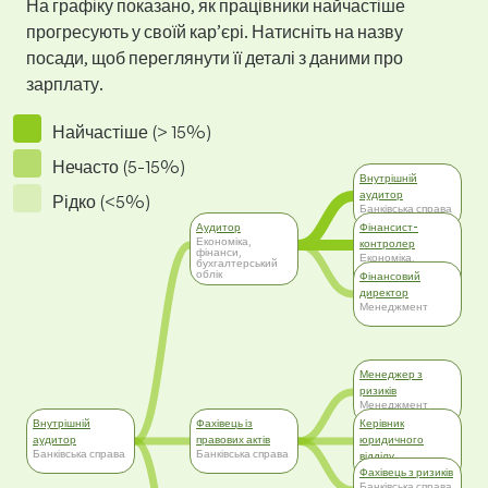
На графіку показано, як працівники найчастіше
прогресують у своїй кар’єрі. Натисніть на назву
посади, щоб переглянути її деталі з даними про
зарплату.
Найчастіше (> 15%)
Нечасто (5-15%)
Внутрішній
аудитор
Рідко (<5%)
Банківська справа
Аудитор
Фінансист-
Економіка,
контролер
фінанси,
Економіка,
бухгалтерський
фінанси,
облік
Фінансовий
бухгалтерський
облік
директор
Менеджмент
Менеджер з
ризиків
Менеджмент
Внутрішній
Фахівець із
Керівник
аудитор
правових актів
юридичного
Банківська справа
Банківська справа
відділу
Менеджмент
Фахівець з ризиків
Банківська справа