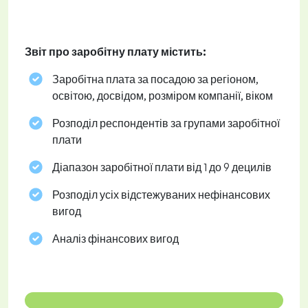
Звіт про заробітну плату містить:
Заробітна плата за посадою за регіоном,
освітою, досвідом, розміром компанії, віком
Розподіл респондентів за групами заробітної
плати
Діапазон заробітної плати від 1 до 9 децилів
Розподіл усіх відстежуваних нефінансових
вигод
Аналіз фінансових вигод