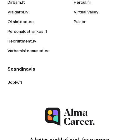
Dirbam.lt
Hercul.hr
Visidarbi.lv
Virtual Valley
Otsintood.ee
Pulser
Personaloatrankos.lt
Recruitment.lv
Varbamisteenused.ee
Scandinavia
Jobly.fi
A better world of work for
everyone
.