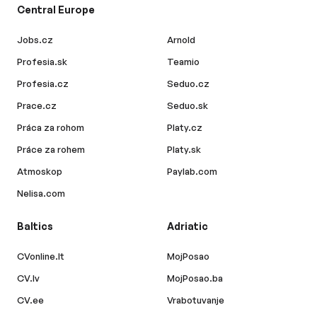
Central Europe
Jobs.cz
Arnold
Profesia.sk
Teamio
Profesia.cz
Seduo.cz
Prace.cz
Seduo.sk
Práca za rohom
Platy.cz
Práce za rohem
Platy.sk
Atmoskop
Paylab.com
Nelisa.com
Baltics
Adriatic
CVonline.lt
MojPosao
CV.lv
MojPosao.ba
CV.ee
Vrabotuvanje