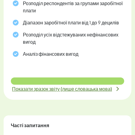
Розподіл респондентів за групами заробітної
плати
Діапазон заробітної плати від 1 до 9 децилів
Розподіл усіх відстежуваних нефінансових
вигод
Аналіз фінансових вигод
Показати зразок звіту (лише словацька мова)
Часті запитання