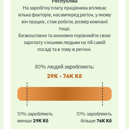
Республіка
На заробітну плату працівника впливає
кілька факторів, насамперед регіон, у якому
він працює, стаж роботи, розмір компанії
тощо.
Безкоштовно та анонімно порівнюйте свою
зарплату з іншими людьми на тій самій
посаді та в тому ж регіоні.
80% людей заробляють:
29K - 76K Kč
10% заробляють
10% заробляють
менше
29K Kč
більше
76K Kč