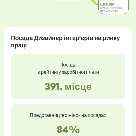
поліграфія та
інтер'єрів
друковані ЗМІ
Будівництво та
нерухомість
Посада Дизайнер інтер'єрів на ринку
праці
Посада
в рейтингу заробітної плати
391. місце
Представництво жінок на посадах
84%