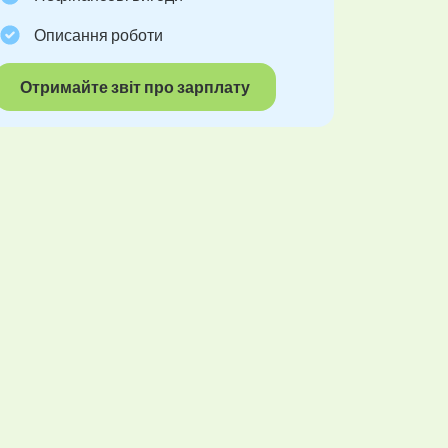
Описання роботи
Отримайте звіт про зарплату