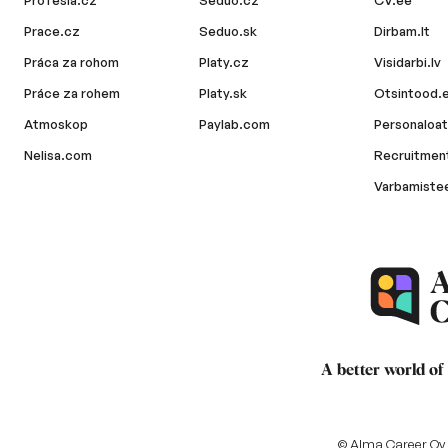
Profesia.cz
Seduo.cz
CV.ee
Prace.cz
Seduo.sk
Dirbam.lt
Práca za rohom
Platy.cz
Visidarbi.lv
Práce za rohem
Platy.sk
Otsintood.
Atmoskop
Paylab.com
Personaloat
Nelisa.com
Recruitment
Varbamiste
A better world of
© Alma Career Oy a