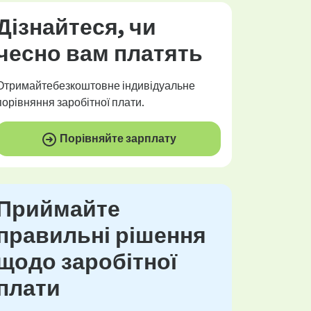
Дізнайтеся, чи
чесно
вам платять
Отримайте
безкоштовне
індивідуальне
порівняння заробітної плати.
Порівняйте зарплату
Приймайте
правильні рішення
щодо заробітної
плати