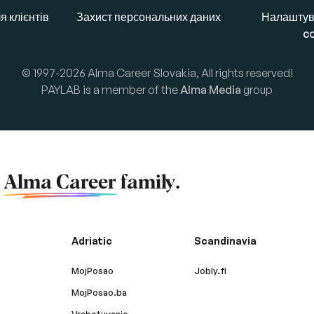
я клієнтів
Захист персональних даних
Налаштув
c
© 1997-2026 Alma Career Slovakia, All rights reserved!
PAYLAB is a member of the
Alma Media
group
f
Alma Career
family.
Adriatic
Scandinavia
MojPosao
Jobly.fi
MojPosao.ba