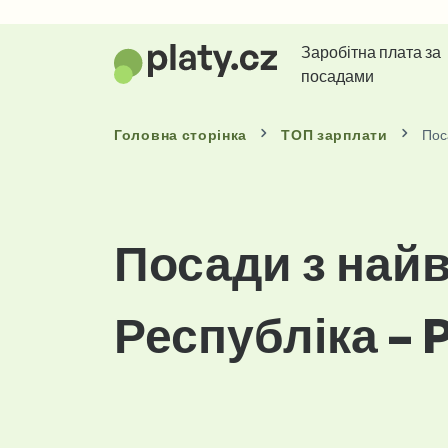
Заробітна плата за
посадами
Головна сторінка
ТОП зарплати
Пос
Посади з най
Республіка – P