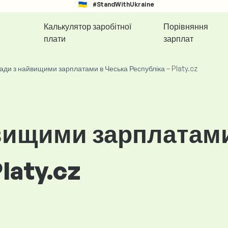
#StandWithUkraine
Калькулятор заробітної
Порівняння
плати
зарплат
ади з найвищими зарплатами в Чеська Республіка – Platy.cz
вищими зарплатами
laty.cz