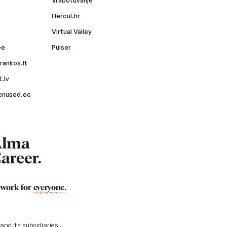
Vrabotuvanje
Hercul.hr
Virtual Valley
ee
Pulser
rankos.lt
.lv
enused.ee
 work for
everyone
.
nd its subsidiaries