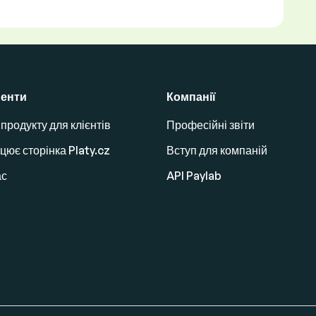
енти
Компанії
продукту для клієнтів
Професійні звіти
цює сторінка Platy.cz
Вступ для компаній
ас
API Paylab