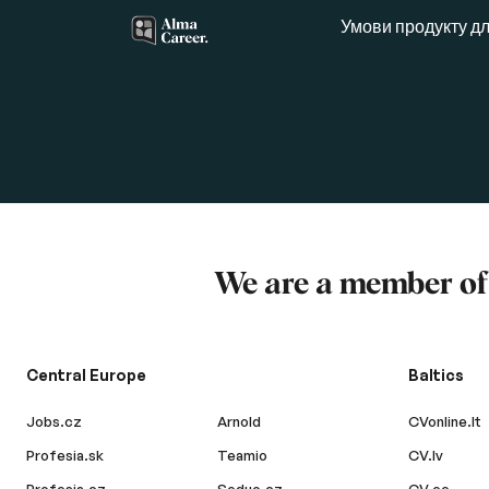
Умови продукту дл
We are a member o
Central Europe
Baltics
Jobs.cz
Arnold
CVonline.lt
Profesia.sk
Teamio
CV.lv