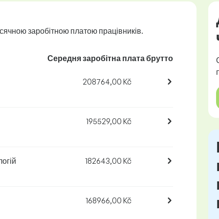
сячною заробітною платою працівників.
Середня заробітна плата брутто
208764,00 Kč
195529,00 Kč
логій
182643,00 Kč
168966,00 Kč