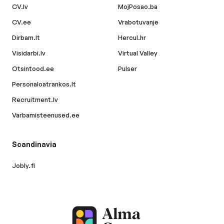
CV.lv
MojPosao.ba
CV.ee
Vrabotuvanje
Dirbam.lt
Hercul.hr
Visidarbi.lv
Virtual Valley
Otsintood.ee
Pulser
Personaloatrankos.lt
Recruitment.lv
Varbamisteenused.ee
Scandinavia
Jobly.fi