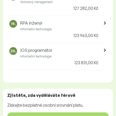
Vrcholový management
127 282,00 Kč
RPA inženýr
19.
Informační technologie
123 963,00 Kč
iOS programátor
20.
Informační technologie
123 831,00 Kč
Zjistěte, zda vyděláváte
férově
Získejte
bezplatné
osobní srovnání platu.