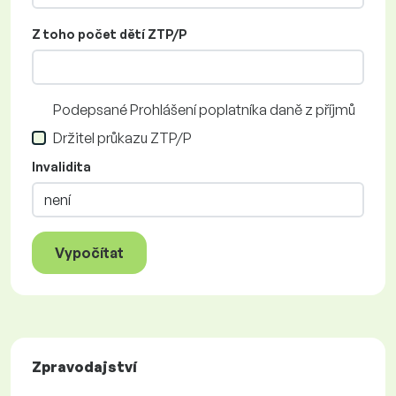
Z toho počet dětí ZTP/P
Podepsané Prohlášení poplatníka daně z příjmů
Držitel průkazu ZTP/P
Invalidita
Vypočítat
Zpravodajství