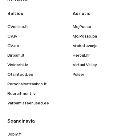
Baltics
Adriatic
CVonline.lt
MojPosao
CV.lv
MojPosao.ba
CV.ee
Vrabotuvanje
Dirbam.lt
Hercul.hr
Visidarbi.lv
Virtual Valley
Otsintood.ee
Pulser
Personaloatrankos.lt
Recruitment.lv
Varbamisteenused.ee
Scandinavia
Jobly.fi