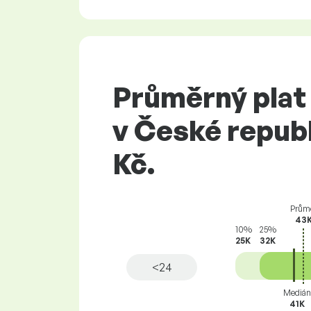
Průměrný plat 
v České republ
Kč.
Prům
43
10%
25%
25K
32K
<24
Medián
41K