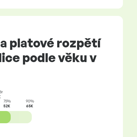
a platové rozpětí
ice podle věku v
ěr
K
75%
90%
52K
65K