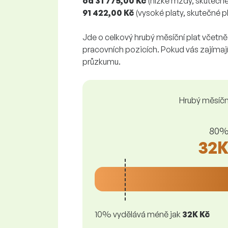
od 31 775,00 Kč
(nízké mzdy, skutečn
91 422,00 Kč
(vysoké platy, skutečné p
Jde o celkový hrubý měsíční plat včetně 
pracovních pozicích. Pokud vás zajímají
průzkumu.
Hrubý měsíční
80% 
32K
10% vydělává méně jak
32K Kč