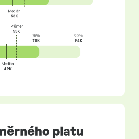
Medián
53K
Průměr
55K
75%
90%
70K
94K
Medián
49K
měrného platu