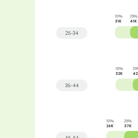
10%
25%
31K
41K
25-34
10%
25
32K
42
35-44
10%
25%
26K
37K
45-54