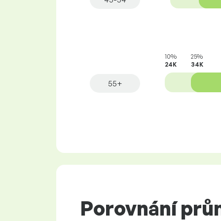
10%
25%
24K
34K
55+
Porovnání prů