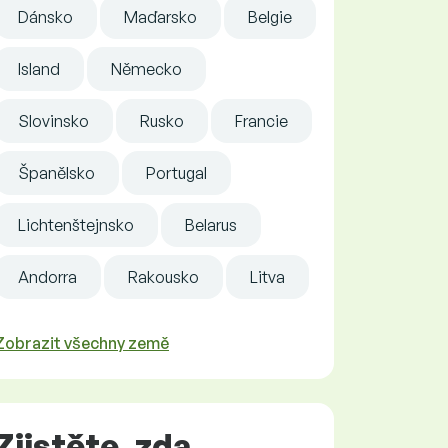
Dánsko
Maďarsko
Belgie
Island
Německo
Slovinsko
Rusko
Francie
Španělsko
Portugal
Lichtenštejnsko
Belarus
Andorra
Rakousko
Litva
Zobrazit všechny země
Zjistěte, zda