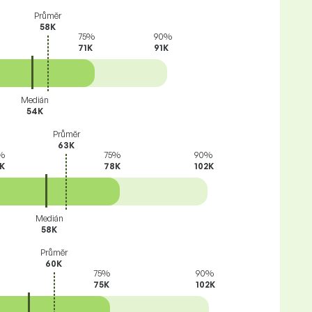
Průměr
58K
75%
90%
71K
91K
Medián
54K
Průměr
63K
%
75%
90%
K
78K
102K
Medián
58K
Průměr
60K
75%
90%
75K
102K