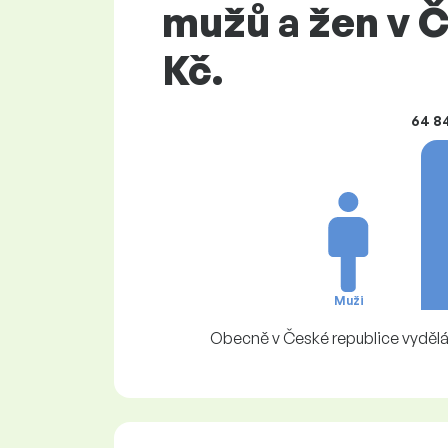
mužů a žen v Č
Kč.
64 8
Muži
Obecně v České republice vydělá