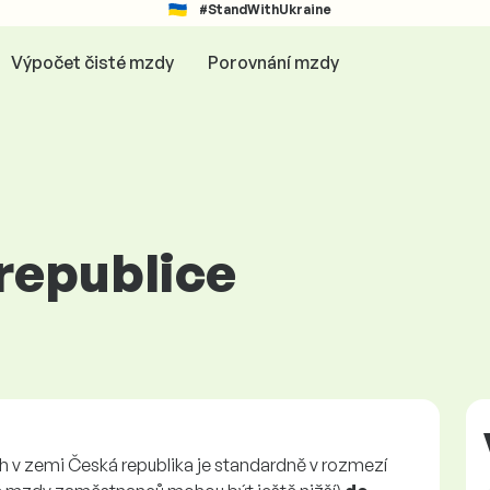
#StandWithUkraine
Výpočet čisté mzdy
Porovnání mzdy
 republice
h v zemi Česká republika je standardně v rozmezí