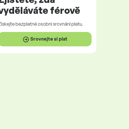
vyděláváte
férově
Získejte
bezplatné
osobní srovnání platu.
Srovnejte si plat