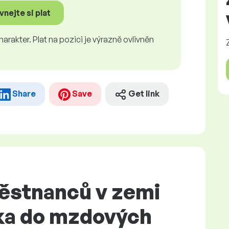
nejte si plat
rakter. Plat na pozici je výrazně ovlivněn
Share
Save
Get link
ěstnanců v zemi
ka do mzdových