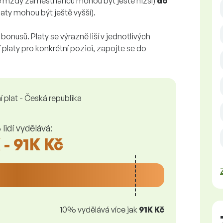
é mzdy zaměstnanců mohou být ještě nižší)
do
laty mohou být ještě vyšší).
bonusů. Platy se výrazně liší v jednotlivých
 platy pro konkrétní pozici, zapojte se do
 plat - Česká republika
lidí vydělává:
 - 91K Kč
10% vydělává více jak
91K Kč