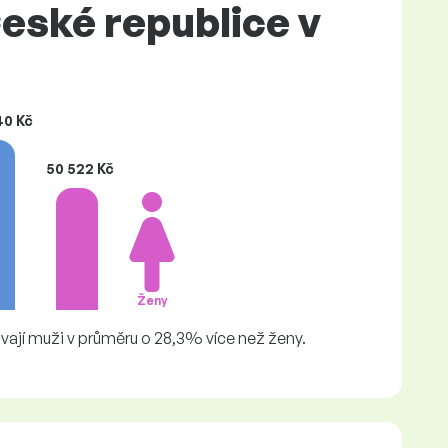
eské republice v
40 Kč
50 522 Kč
Ženy
vají muži v průměru o 28,3% více než ženy.