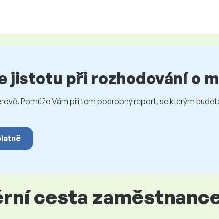
te jistotu při rozhodování o
vě. Pomůže Vám při tom podrobný report, se kterým budete 
platně
iérní cesta zaměstnanc