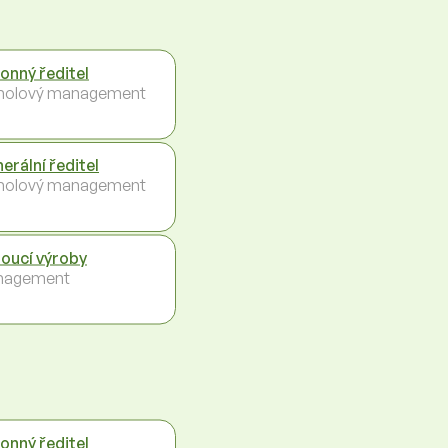
onný ředitel
holový management
erální ředitel
holový management
oucí výroby
nagement
onný ředitel