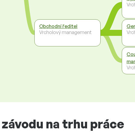
Vrc
Obchodní ředitel
Gen
Vrcholový management
Vrc
Cou
man
Vrc
 závodu na trhu práce