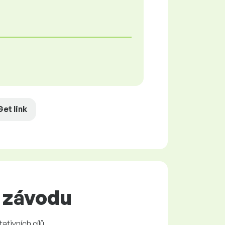
Get link
l závodu
ativních cílů.