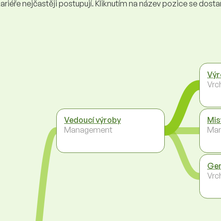
iéře nejčastěji postupují. Kliknutím na název pozice se dostanet
Výr
Vrc
Vedoucí výroby
Mis
Management
Ma
Gen
Vrc