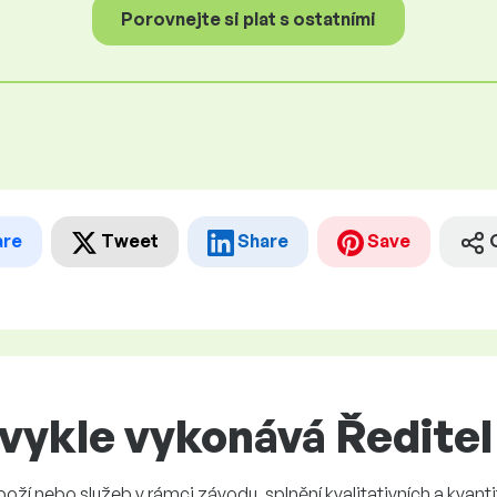
Porovnejte si plat s ostatními
are
Tweet
Share
Save
vykle vykonává Ředite
zboží nebo služeb v rámci závodu, splnění kvalitativních a kvantit