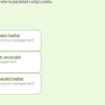
e na její detail s údaji o platu.
obní ředitel
holový management
tr ve výrobě
nagement
erální ředitel
holový management