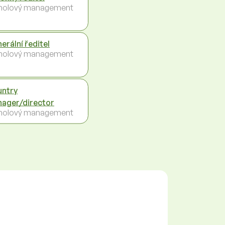
holový management
erální ředitel
holový management
ntry
ager/director
holový management