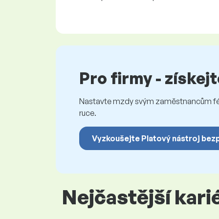
Pro firmy - získej
Nastavte mzdy svým zaměstnancům féro
ruce.
Vyzkoušejte Platový nástroj bez
Nejčastější kar