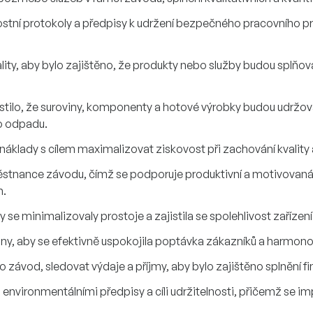
tní protokoly a předpisy k udržení bezpečného pracovního p
lity, aby bylo zajištěno, že produkty nebo služby budou splňo
stilo, že suroviny, komponenty a hotové výrobky budou udržován
o odpadu.
náklady s cílem maximalizovat ziskovost při zachování kvality
městnance závodu, čímž se podporuje produktivní a motivovaná 
m.
y se minimalizovaly prostoje a zajistila se spolehlivost zařízení
lány, aby se efektivně uspokojila poptávka zákazníků a harmo
 závod, sledovat výdaje a příjmy, aby bylo zajištěno splnění fin
s environmentálními předpisy a cíli udržitelnosti, přičemž se im