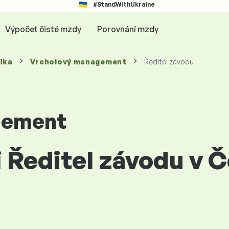
#StandWithUkraine
Výpočet čisté mzdy
Porovnání mzdy
ika
Vrcholový management
Ředitel závodu
gement
i Ředitel závodu v 