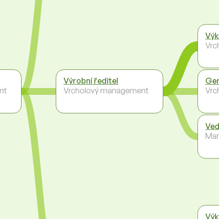
Výk
Vrc
Výrobní ředitel
Gen
nt
Vrcholový management
Vrc
Ved
Ma
Výk