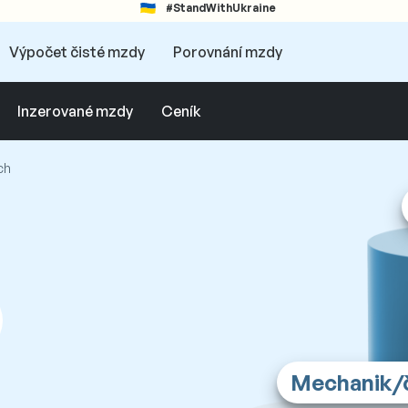
#StandWithUkraine
Výpočet čisté mzdy
Porovnání mzdy
Inzerované mzdy
Ceník
ch
Mechanik/