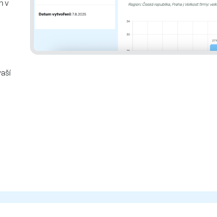
m v
aší