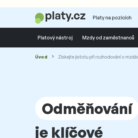
Platy na pozicích
Platový nástroj
Mzdy od zaměstnanců
Úvod
Získejte jistotu při rozhodování o mzdá
Odměňování
je klíčové