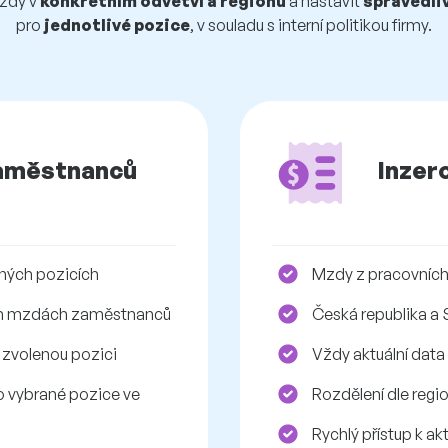
zdy v
konkrétním odvětví a regionu
a nastavit
spravedli
pro
jednotlivé pozice
, v souladu s interní politikou firmy.
aměstnanců
Inzer
ných pozicích
Mzdy z pracovních
ých mzdách zaměstnanců
Česká republika a 
 zvolenou pozici
Vždy aktuální data
 vybrané pozice ve
Rozdělení dle regi
Rychlý přístup k ak