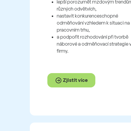
lepší porozumět mzdovým trendů
různých odvětvích,
nastavit konkurenceschopné
odměňování vzhledem k situaci na
pracovním trhu,
a podpořit rozhodování při tvorbě
náborové a odměňovací strategie v
firmy.
Zjistit více