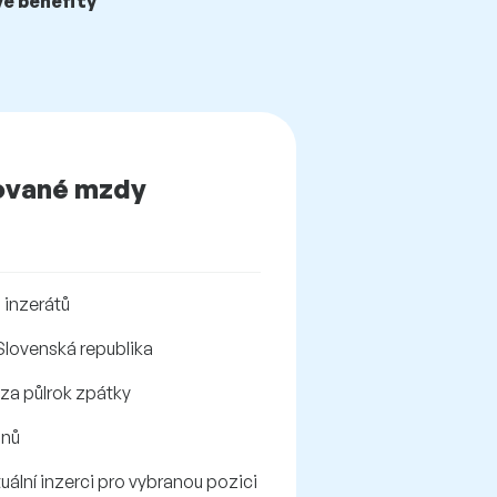
vé benefity
ované mzdy
 inzerátů
Slovenská republika
 za půlrok zpátky
onů
tuální inzerci pro vybranou pozici