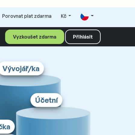
Porovnat plat zdarma
Kč
Vyzkoušet zdarma
Přihlásit
Vývojář/ka
Účetní
čka