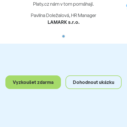
Platy.cz nám v tom pomáhají.
Pavlína Doležalová, HR Manager
LAMARK s.r.o.
Vyzkoušet zdarma
Dohodnout ukázku