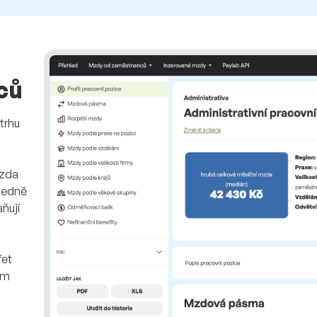
ců
trhu
, zda
ledně
ňují
o
řet
ám