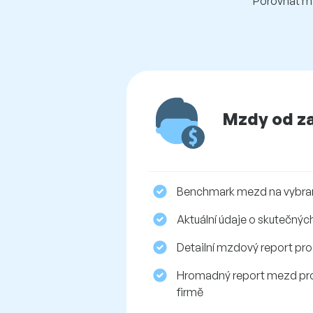
Porovnat m
Mzdy od z
Benchmark mezd na vybra
Aktuální údaje o skutečn
Detailní mzdový report pro
Hromadný report mezd pro
firmě