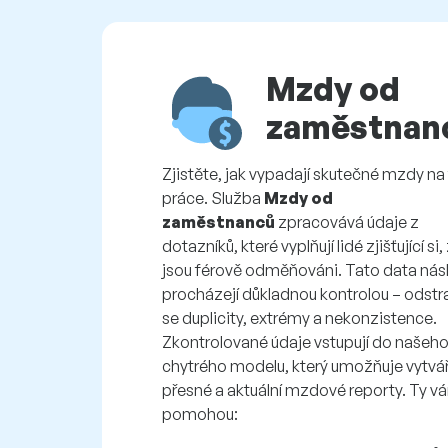
Mzdy od
zaměstnan
Zjistěte, jak vypadají skutečné mzdy na 
práce. Služba
Mzdy od
zaměstnanců
zpracovává údaje z
dotazníků, které vyplňují lidé zjišťující si
jsou férově odměňováni. Tato data nás
procházejí důkladnou kontrolou – odstra
se duplicity, extrémy a nekonzistence.
Zkontrolované údaje vstupují do našeh
chytrého modelu, který umožňuje vytvá
přesné a aktuální mzdové reporty. Ty v
pomohou: