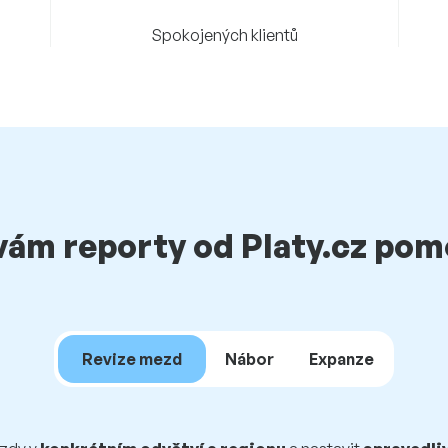
Spokojených klientů
vám reporty od Platy.cz po
Revize mezd
Nábor
Expanze