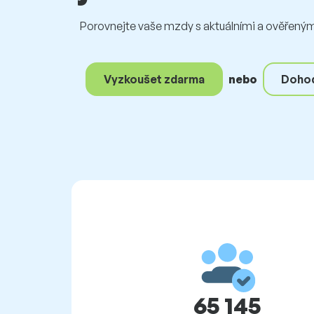
Porovnejte vaše mzdy s aktuálními a ověřenými
Vyzkoušet zdarma
nebo
Dohod
65 145