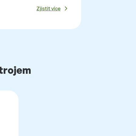
Zjistit více
strojem