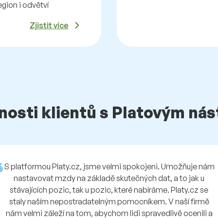
egion i odvětví
Zjistit více
osti klientů s Platovým ná
S platformou Platy.cz, jsme velmi spokojeni. Umožňuje nám
nastavovat mzdy na základě skutečných dat, a to jak u
stávajících pozic, tak u pozic, které nabíráme. Platy.cz se
staly naším nepostradatelným pomocníkem. V naší firmě
nám velmi záleží na tom, abychom lidi spravedlivě ocenili a