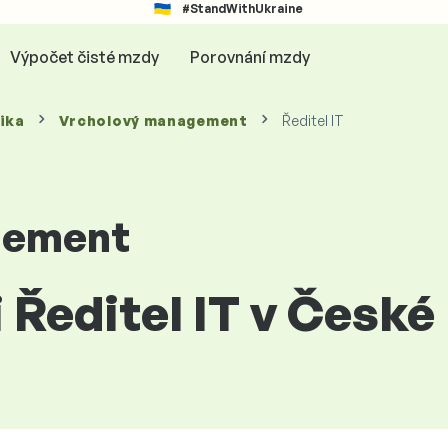
#StandWithUkraine
Výpočet čisté mzdy
Porovnání mzdy
ika
Vrcholový management
Ředitel IT
gement
i Ředitel IT v Česk