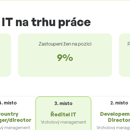
 IT na trhu práce
Zastoupení žen na pozici
P
9%
4. místo
2. místo
3. místo
ountry
Developem
Ředitel IT
er/director
Directo
Vrcholový management
ový management
Vrcholový mana