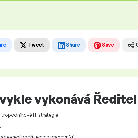
are
Tweet
Share
Save
vykle vykonává Ředitel
tropodnikové IT strategie.
.
hodnocení podřízených pracovníků.