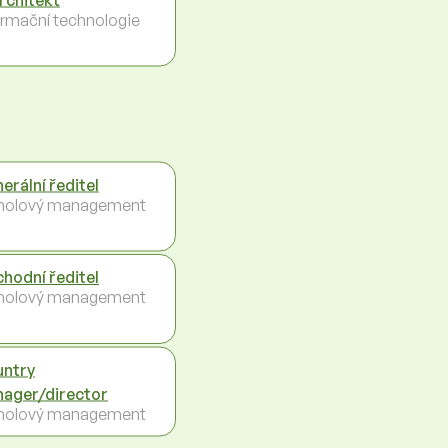
ormační technologie
erální ředitel
holový management
hodní ředitel
holový management
ntry
ager/director
holový management