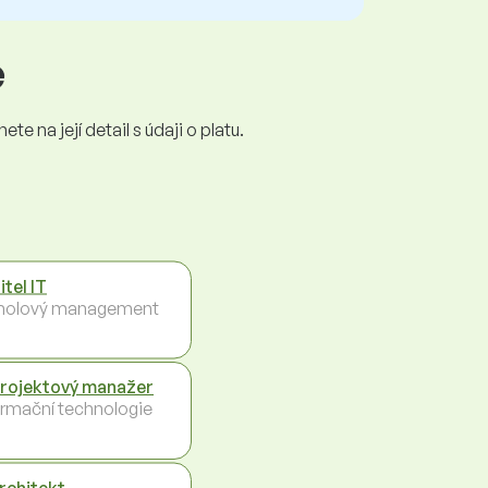
e
e na její detail s údaji o platu.
itel IT
holový management
projektový manažer
ormační technologie
architekt