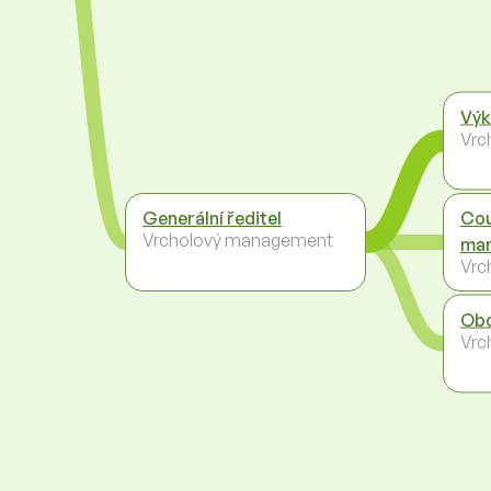
Výk
Vrc
Generální ředitel
Cou
Vrcholový management
man
Vrc
Obc
Vrc