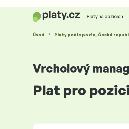
Platy na pozicích
Úvod
Platy
podle pozic
, Česká republ
Vrcholový mana
Plat pro pozic