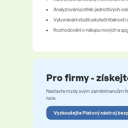
Analyzování potřeb jednotlivých odd
Vykonávání studií uskutečnitelnosti
Rozhodování o nákupu nových a upgr
Pro firmy - získej
Nastavte mzdy svým zaměstnancům féro
ruce.
Vyzkoušejte Platový nástroj bez