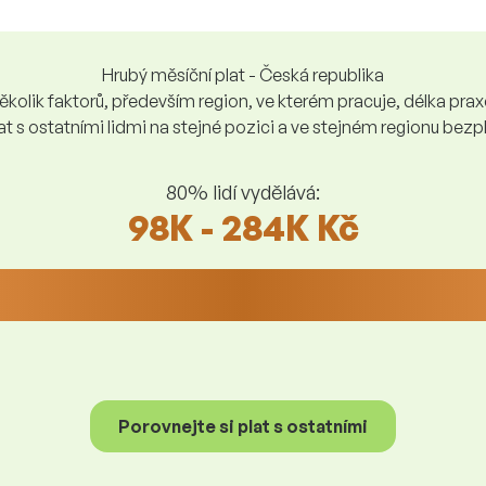
Hrubý měsíční plat - Česká republika
kolik faktorů, především region, ve kterém pracuje, délka praxe,
at s ostatními lidmi na stejné pozici a ve stejném regionu be
80% lidí vydělává:
98K - 284K Kč
Porovnejte si plat s ostatními