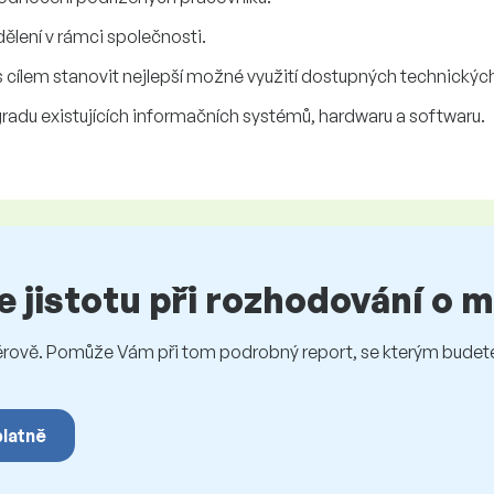
ělení v rámci společnosti.
 s cílem stanovit nejlepší možné využití dostupných technickýc
adu existujících informačních systémů, hardwaru a softwaru.
te jistotu při rozhodování o
vě. Pomůže Vám při tom podrobný report, se kterým budete 
platně