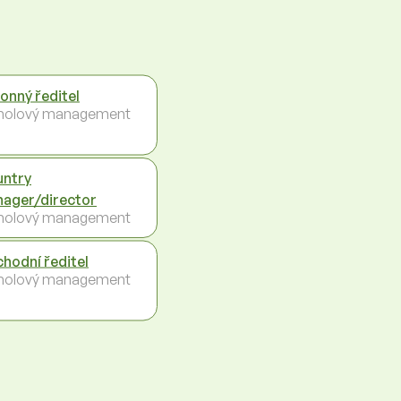
onný ředitel
holový management
ntry
ager/director
holový management
hodní ředitel
holový management