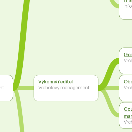
Inf
Gen
Vrc
Výkonný ředitel
Obc
nt
Vrcholový management
Vrc
Cou
man
Vrc