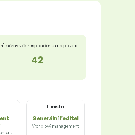
růměrný věk respondenta na pozici
42
1. místo
ent
Generální ředitel
r
Vrcholový management
gement