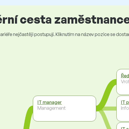
iérní cesta zaměstnanc
iéře nejčastěji postupují. Kliknutím na název pozice se dostanet
Řed
Vrc
IT manager
IT 
Management
Inf
IT 