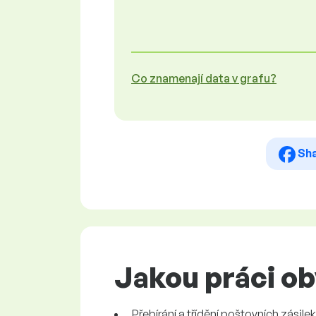
Co znamenají data v grafu?
Sh
Jakou práci o
Přebírání a třídění poštovních zásil