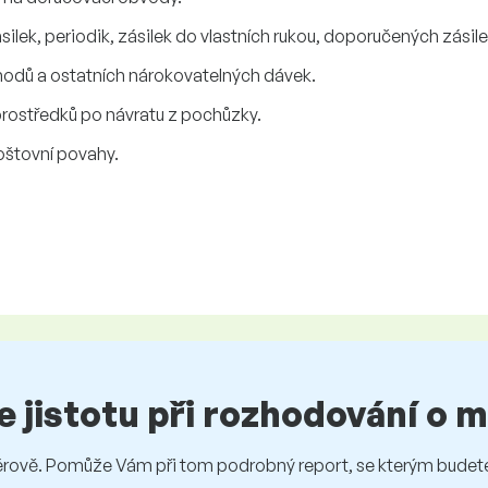
silek, periodik, zásilek do vlastních rukou, doporučených zásile
odů a ostatních nárokovatelných dávek.
rostředků po návratu z pochůzky.
oštovní povahy.
te jistotu při rozhodování o
vě. Pomůže Vám při tom podrobný report, se kterým budete 