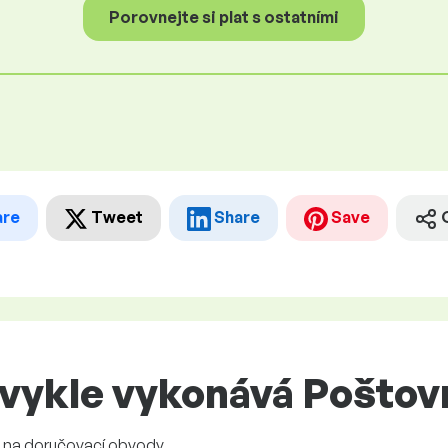
Porovnejte si plat s ostatními
are
Tweet
Share
Save
bvykle vykonává Poštov
ek na doručovací obvody.