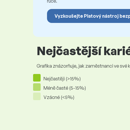
ruce.
Vyzkoušejte Platový nástroj bez
Nejčastější kar
Grafika znázorňuje, jak zaměstnanci ve své kar
Nejčastěji (>15%)
Méně časté (5-15%)
Vzácné (<5%)