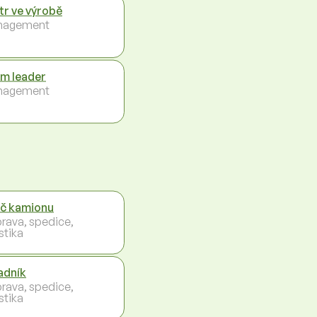
tr ve výrobě
nagement
m leader
nagement
ič kamionu
rava, spedice,
stika
adník
rava, spedice,
stika