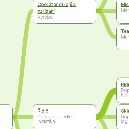
Operátor strojů a
Mis
Ma
zařízení
Výroba
Tea
Ma
Řid
Dop
logi
l
Řidič
Skl
Doprava, spedice,
Dop
logistika
logi