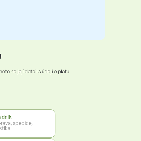
e
e na její detail s údaji o platu.
adník
rava, spedice,
stika