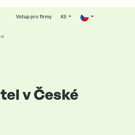
Vstup pro firmy
Kč
el
tel v České