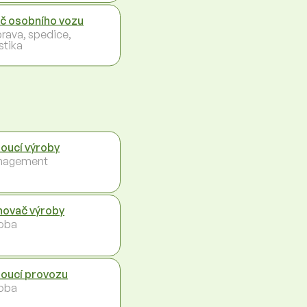
ič osobního vozu
rava, spedice,
stika
oucí výroby
nagement
novač výroby
oba
oucí provozu
oba