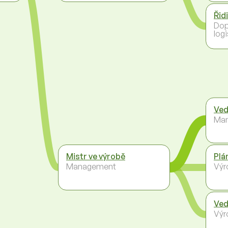
Řid
Dop
logi
Ved
Ma
Mistr ve výrobě
Plá
Management
Výr
Ved
Výr