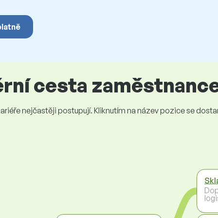
platně
iérní cesta zaměstnanc
iéře nejčastěji postupují. Kliknutím na název pozice se dostanet
Skl
Dop
logi