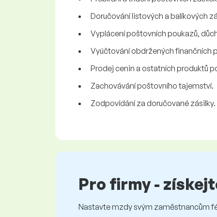
Doručování listových a balíkových zá
Vyplácení poštovních poukazů, důch
Vyúčtování obdržených finančních p
Prodej cenin a ostatních produktů p
Zachovávání poštovního tajemství.
Zodpovídání za doručované zásilky.
Pro firmy - získej
Nastavte mzdy svým zaměstnancům féro