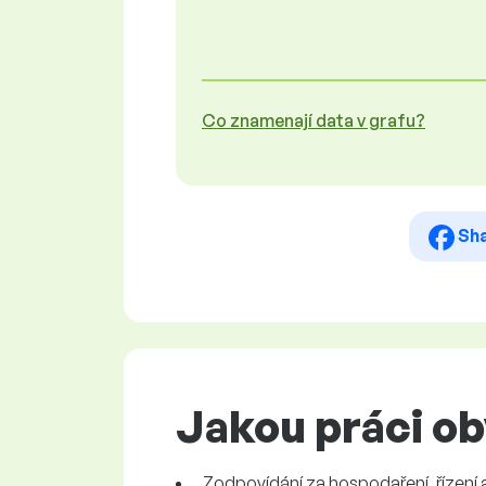
Co znamenají data v grafu?
Sh
Jakou práci ob
Zodpovídání za hospodaření, řízení