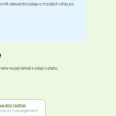
mít relevantní údaje o mzdách vždy po
e
e na její detail s údaji o platu.
erální ředitel
holový management