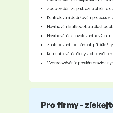
Zodpovídání za průběžné plnění a d
Kontrolování dodržování procesů v r
Navrhování krátkodobé a dlouhodobé
Navrhování a schvalování nových mo
Zastupování společnosti při důleži
Komunikování s členy vrcholového 
Vypracovávání a posílání pravidelný
Pro firmy - získej