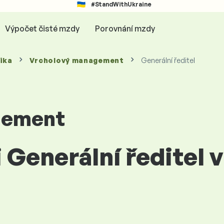
#StandWithUkraine
Výpočet čisté mzdy
Porovnání mzdy
ika
Vrcholový management
Generální ředitel
gement
i Generální ředitel 