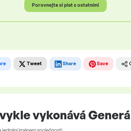
Porovnejte si plat s ostatními
are
Tweet
Share
Save
vykle vykonává Generál
 a jednání jménem společnosti.