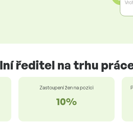
Vrc
ní ředitel na trhu prác
Zastoupení žen na pozici
P
10%