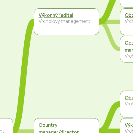
Výkonný ředitel
Obc
Vrcholový management
Vrc
Cou
man
Vrc
Obc
Vrc
Country
Výk
nt
Vrc
manager/director