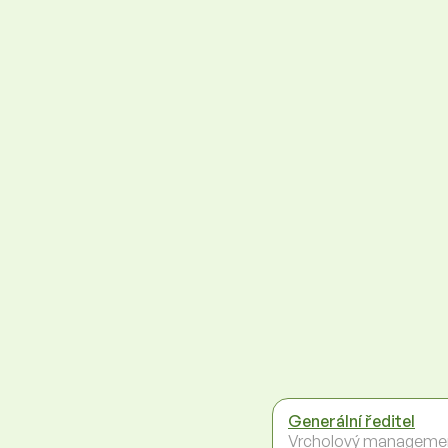
Generální ředitel
Vrcholový manageme