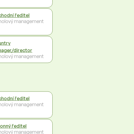
hodní ředitel
holový management
ntry
ager/director
holový management
hodní ředitel
holový management
onný ředitel
holový management