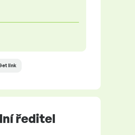
Get link
ní ředitel