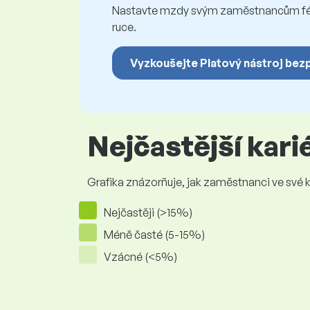
Nastavte mzdy svým zaměstnancům féro
ruce.
Vyzkoušejte Platový nástroj bez
Nejčastější kar
Grafika znázorňuje, jak zaměstnanci ve své kar
Nejčastěji (>15%)
Méně časté (5-15%)
Vzácné (<5%)