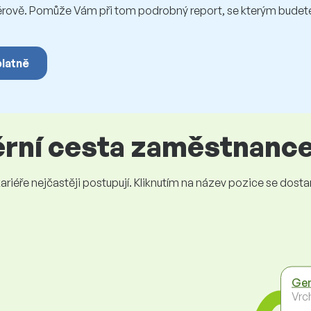
vě. Pomůže Vám při tom podrobný report, se kterým budete 
platně
iérní cesta zaměstnanc
iéře nejčastěji postupují. Kliknutím na název pozice se dostanet
Gen
Vrc