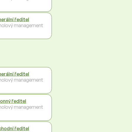
erální ředitel
holový management
erální ředitel
holový management
onný ředitel
holový management
hodní ředitel