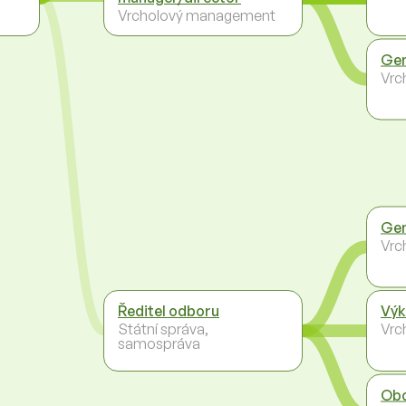
Vrcholový management
Gen
Vrc
Gen
Vrc
Ředitel odboru
Výk
Státní správa,
Vrc
samospráva
Obc