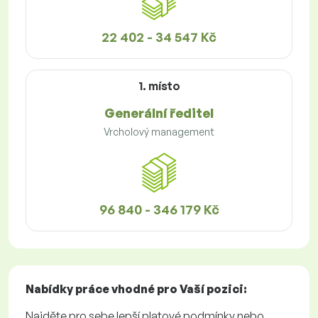
22 402 - 34 547 Kč
1. místo
Generální ředitel
Vrcholový management
96 840 - 346 179 Kč
Nabídky práce
vhodné pro Vaší pozici:
Najděte pro sebe lepší platové podmínky nebo