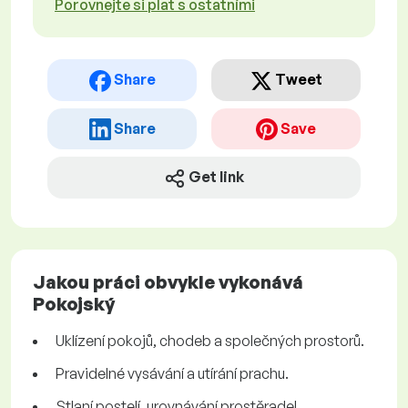
Porovnejte si plat s ostatními
Share
Tweet
Share
Save
Get link
Jakou práci obvykle vykonává
Pokojský
Uklízení pokojů, chodeb a společných prostorů.
Pravidelné vysávání a utírání prachu.
Stlaní postelí, urovnávání prostěradel.