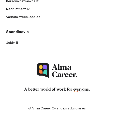
Personaloatrankos.lt
Recruitment.lv
Varbamisteenused.ee
Scandinavia
Jobly.fi
A better world of work for
everyone
.
© Alma Career Oy and its subsidiaries