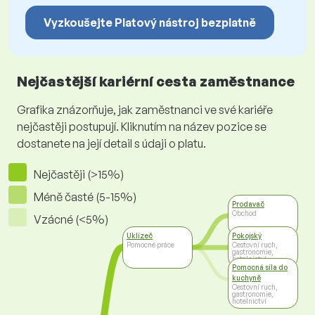
Vyzkoušejte Platový nástroj bezplatně
Nejčastější kariérní cesta zaměstnance
Grafika znázorňuje, jak zaměstnanci ve své kariéře
nejčastěji postupují. Kliknutím na název pozice se
dostanete na její detail s údaji o platu.
Nejčastěji (>15%)
Méně časté (5-15%)
Prodavač
Obchod
Vzácné (<5%)
Uklízeč
Pokojský
Pomocné práce
Cestovní ruch,
gastronomie,
hotelnictví
Pomocná síla do
kuchyně
Cestovní ruch,
gastronomie,
hotelnictví