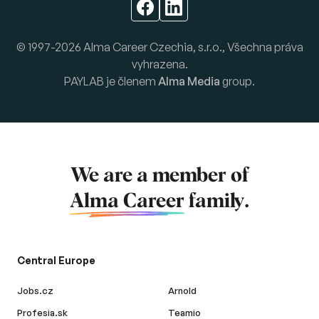
© 1997-2026 Alma Career Czechia, s.r.o., Všechna práva
vyhrazena.
PAYLAB je členem
Alma Media
group.
We are a member of
Alma Career
family.
Central Europe
Jobs.cz
Arnold
Profesia.sk
Teamio