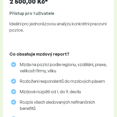
2 500,00 Kč*
Přístup pro 1 uživatele
Ideální pro jednorázovou analýzu konkrétní pracovní
pozice.
Co obsahuje mzdový report?
Mzda na pozici podle regionu, vzdělání, praxe,
velikosti firmy, věku
Rozložení respondentů do mzdových pásem
Mzdové rozpětí od 1. do 9. decilu
Rozpis všech sledovaných nefinančních
benefitů