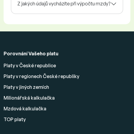
Z jakých údajů vycházíte při výpočtu mzdy?
Porovnání Vašeho platu
Platy v České republice
Platy v regionech České republiky
Platy v jiných zemích
Milionářská kalkulačka
Mzdová kalkulačka
TOP platy