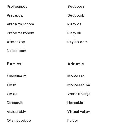
Profesia.cz
Seduo.cz
Prace.cz
Seduo.sk
Práca za rohom
Platy.cz
Práce za rohem
Platy.sk
Atmoskop
Paylab.com
Nelisa.com
Baltics
Adriatic
CVonline.lt
MojPosao
CV.lv
MojPosao.ba
CV.ee
Vrabotuvanje
Dirbam.lt
Hercul.hr
Visidarbi.lv
Virtual Valley
Otsintood.ee
Pulser