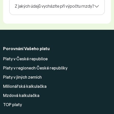
Z jakých údajů vycházíte při výpočtu mzdy?
Porovnání Vašeho platu
Platy v České republice
Platy v regionech České republiky
Platy v jiných zemích
Milionářská kalkulačka
Mzdová kalkulačka
TOP platy