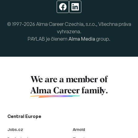
© 1997-2026 Alma Career Czechia, s.r.o., Všechna práva
vyhrazena.
PAYLAB je členem
Alma Media
group.
We are a member of
Alma Career
family.
Central Europe
Jobs.cz
Arnold