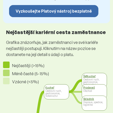
Vyzkoušejte Platový nástroj bezplatně
Nejčastější kariérní cesta zaměstnance
Grafika znázorňuje, jak zaměstnanci ve své kariéře
nejčastěji postupují. Kliknutím na název pozice se
dostanete na její detail s údaji o platu.
Nejčastěji (>15%)
Méně časté (5-15%)
Šéfkuchař
Cestovní ruch,
Vzácné (<5%)
gastronomie,
hotelnictví
Kuchař
Prodavač
Cestovní ruch,
Obchod
gastronomie,
hotelnictví
Skladník
Doprava, spedice,
logistika