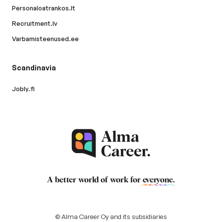
Personaloatrankos.lt
Recruitment.lv
Varbamisteenused.ee
Scandinavia
Jobly.fi
A better world of work for
everyone
.
© Alma Career Oy and its subsidiaries