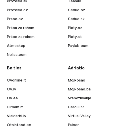
Profesia.sk
Teamio
Profesia.cz
Seduo.cz
Prace.cz
Seduo.sk
Práca za rohom
Platy.cz
Práce za rohem
Platy.sk
Atmoskop
Paylab.com
Nelisa.com
Baltics
Adriatic
CVonline.lt
MojPosao
CV.lv
MojPosao.ba
CV.ee
Vrabotuvanje
Dirbam.lt
Hercul.hr
Visidarbi.lv
Virtual Valley
Otsintood.ee
Pulser