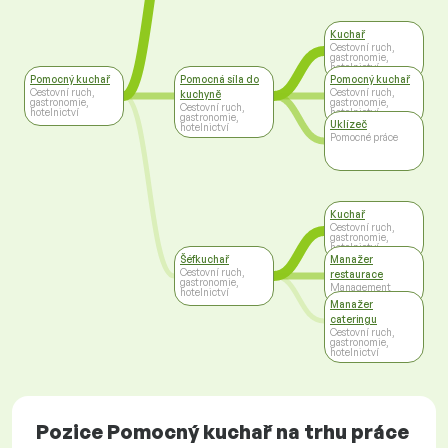
Kuchař
Cestovní ruch,
gastronomie,
hotelnictví
Pomocný kuchař
Pomocná síla do
Pomocný kuchař
Cestovní ruch,
Cestovní ruch,
kuchyně
gastronomie,
gastronomie,
Cestovní ruch,
hotelnictví
hotelnictví
gastronomie,
Uklízeč
hotelnictví
Pomocné práce
Kuchař
Cestovní ruch,
gastronomie,
hotelnictví
Šéfkuchař
Manažer
Cestovní ruch,
restaurace
gastronomie,
Management
hotelnictví
Manažer
cateringu
Cestovní ruch,
gastronomie,
hotelnictví
Pozice Pomocný kuchař na trhu práce