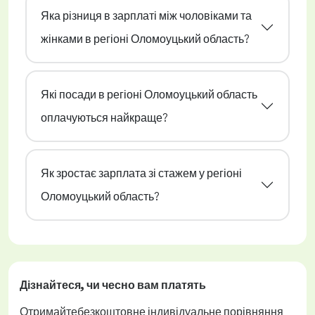
Яка різниця в зарплаті між чоловіками та
жінками в регіоні Оломоуцький область?
Які посади в регіоні Оломоуцький область
оплачуються найкраще?
Як зростає зарплата зі стажем у регіоні
Оломоуцький область?
Дізнайтеся, чи
чесно
вам платять
Отримайте
безкоштовне
індивідуальне порівняння