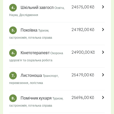
24575,00 Kč
Шкільний завгосп
4.
Освіта,
Наука, Дослідження
24782,00 Kč
Покоївка
5.
Туризм,
гастрономія, готельна справа
24900,00 Kč
Кінетотерапевт
6.
Охорона
здоров'я та соціальна робота
25479,00 Kč
Листоноша
7.
Транспорт,
перевезення, логістика
25696,00 Kč
Помічник кухаря
8.
Туризм,
гастрономія, готельна справа