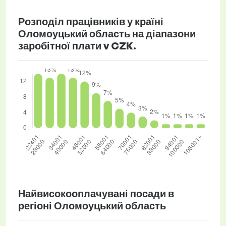
Розподіл працівників у країні
Оломоуцький область на діапазони
заробітної плати v CZK.
Найвисокооплачувані посади в
регіоні Оломоуцький область