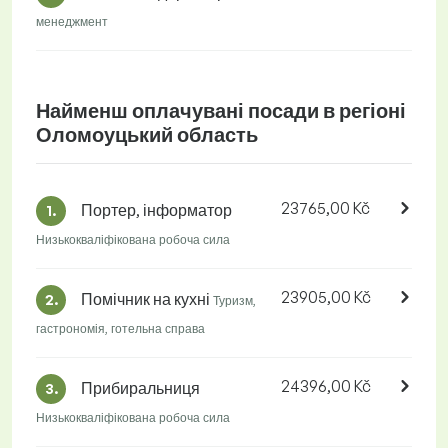
менеджмент
Найменш оплачувані посади в регіоні
Оломоуцький область
23765,00 Kč
Портер, інформатор
1.
Низькокваліфікована робоча сила
23905,00 Kč
Помічник на кухні
2.
Туризм,
гастрономія, готельна справа
24396,00 Kč
Прибиральниця
3.
Низькокваліфікована робоча сила