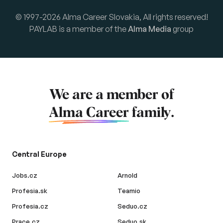
© 1997-2026 Alma Career Slovakia, All rights reserved!
PAYLAB is a member of the
Alma Media
group
We are a member of
Alma Career
family.
Central Europe
Jobs.cz
Arnold
Profesia.sk
Teamio
Profesia.cz
Seduo.cz
Prace.cz
Seduo.sk