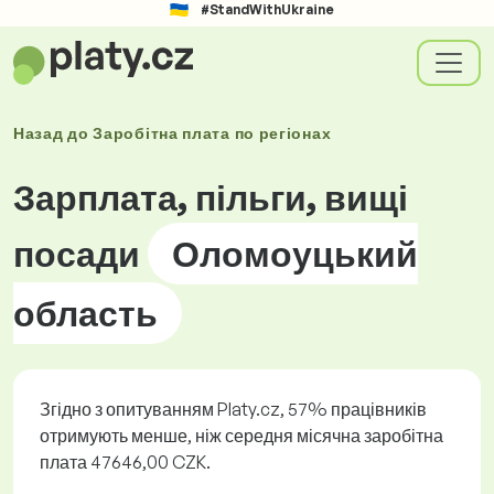
#StandWithUkraine
Назад до
Заробітна плата по
регіонах
Зарплата, пільги, вищі
посади
Оломоуцький
область
Згідно з опитуванням Platy.cz, 57% працівників
отримують менше, ніж середня місячна заробітна
плата 47646,00 CZK.