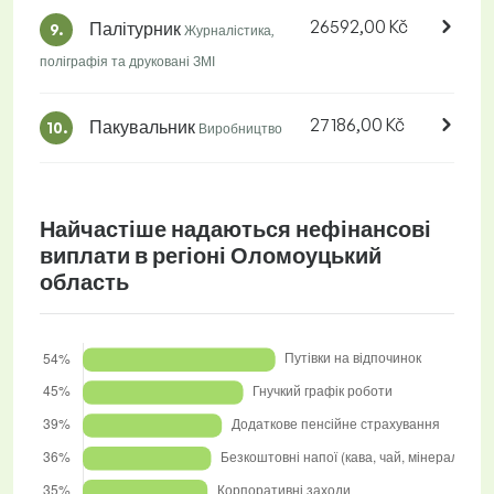
26592,00 Kč
Палітурник
9.
Журналістика,
поліграфія та друковані ЗМІ
27186,00 Kč
Пакувальник
10.
Виробництво
Найчастіше надаються нефінансові
виплати в регіоні Оломоуцький
область