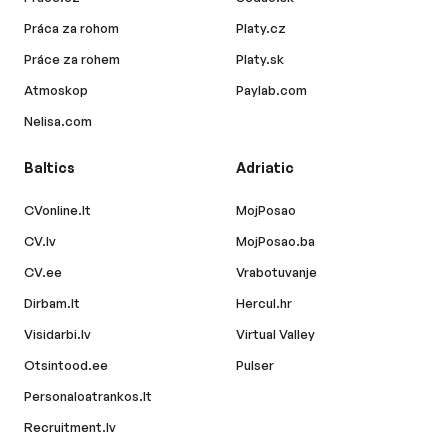
Práca za rohom
Platy.cz
Práce za rohem
Platy.sk
Atmoskop
Paylab.com
Nelisa.com
Baltics
Adriatic
CVonline.lt
MojPosao
CV.lv
MojPosao.ba
CV.ee
Vrabotuvanje
Dirbam.lt
Hercul.hr
Visidarbi.lv
Virtual Valley
Otsintood.ee
Pulser
Personaloatrankos.lt
Recruitment.lv