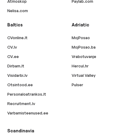
Atmoskop
Paylab.com
Nelisa.com
Baltics
Adriatic
CVonline.lt
MojPosao
CV.lv
MojPosao.ba
CV.ee
Vrabotuvanje
Dirbam.lt
Hercul.hr
Visidarbi.lv
Virtual Valley
Otsintood.ee
Pulser
Personaloatrankos.lt
Recruitment.lv
Varbamisteenused.ee
Scandinavia