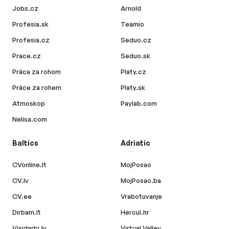
Jobs.cz
Arnold
Profesia.sk
Teamio
Profesia.cz
Seduo.cz
Prace.cz
Seduo.sk
Práca za rohom
Platy.cz
Práce za rohem
Platy.sk
Atmoskop
Paylab.com
Nelisa.com
Baltics
Adriatic
CVonline.lt
MojPosao
CV.lv
MojPosao.ba
CV.ee
Vrabotuvanje
Dirbam.lt
Hercul.hr
Visidarbi.lv
Virtual Valley