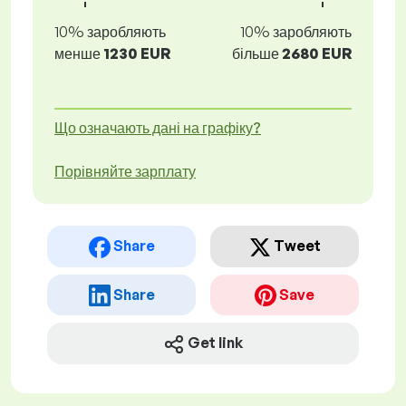
10% заробляють
10% заробляють
менше
1230 EUR
більше
2680 EUR
Що означають дані на графіку?
Порівняйте зарплату
Share
Tweet
Share
Save
Get link