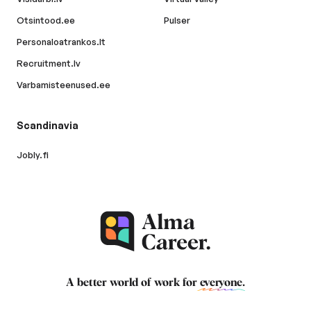
Otsintood.ee
Pulser
Personaloatrankos.lt
Recruitment.lv
Varbamisteenused.ee
Scandinavia
Jobly.fi
A better world of work for
everyone
.