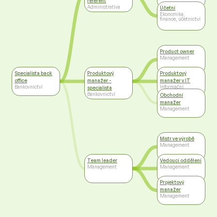
referent
Administrativa
Účetní
Ekonomika,
finance, účetnictví
Product owner
Management
Specialista back
Produktový
Produktový
office
manažer -
manažer v IT
Bankovnictví
Informační
specialista
technologie
Bankovnictví
Obchodní
manažer
Management
Mistr ve výrobě
Management
Team leader
Vedoucí oddělení
Management
Management
Projektový
manažer
Management