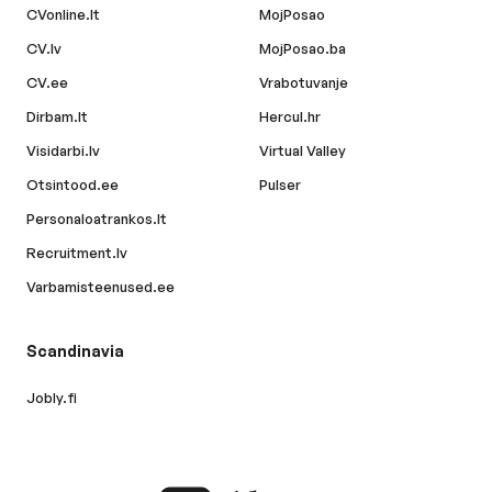
CVonline.lt
MojPosao
CV.lv
MojPosao.ba
CV.ee
Vrabotuvanje
Dirbam.lt
Hercul.hr
Visidarbi.lv
Virtual Valley
Otsintood.ee
Pulser
Personaloatrankos.lt
Recruitment.lv
Varbamisteenused.ee
Scandinavia
Jobly.fi