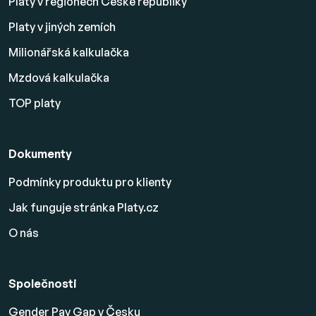
Platy v regionech České republiky
Platy v jiných zemích
Milionářská kalkulačka
Mzdová kalkulačka
TOP platy
Dokumenty
Podmínky produktu pro klienty
Jak funguje stránka Platy.cz
O nás
Společnosti
Gender Pay Gap v Česku