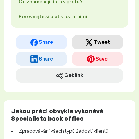
Co znamenají data v grafu?
Porovnejte si plat s ostatními
Share
Tweet
Share
Save
Get link
Jakou práci obvykle vykonává
Specialista back office
Zpracovávání všech typů žádostí klientů.