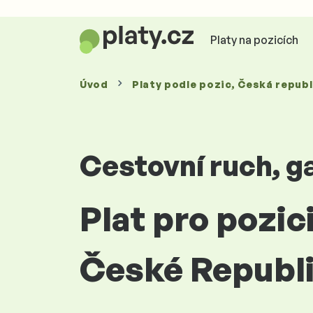
Platy na pozicích
Úvod
Platy
podle pozic
, Česká republ
Cestovní ruch, g
Plat pro pozic
České Republ