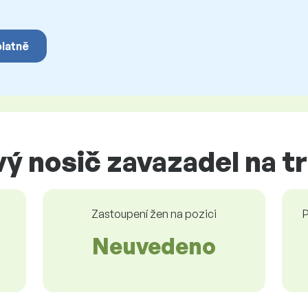
platně
ý nosič zavazadel na t
Zastoupení žen na pozici
P
Neuvedeno