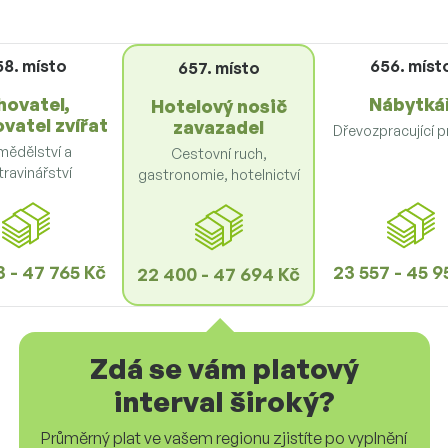
58. místo
656. míst
657. místo
hovatel,
Nábytká
Hotelový nosič
vatel zvířat
zavazadel
Dřevozpracující 
mědělství a
Cestovní ruch,
ravinářství
gastronomie, hotelnictví
 - 47 765 Kč
23 557 - 45 9
22 400 - 47 694 Kč
Zdá se vám platový
interval široký?
Průměrný plat ve vašem regionu zjistíte po vyplnění