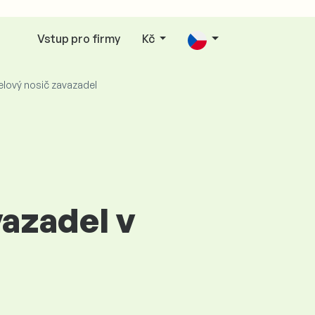
Vstup pro firmy
Kč
lový nosič zavazadel
vazadel v