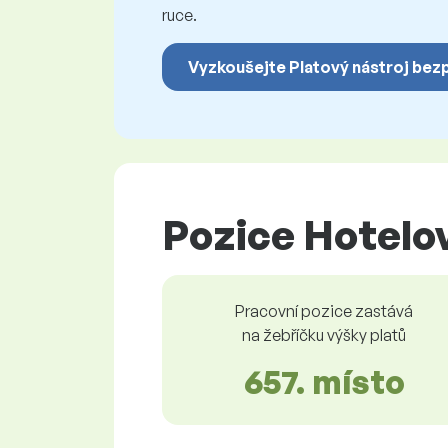
ruce.
Vyzkoušejte Platový nástroj bez
Pozice Hotelov
Pracovní pozice zastává
na žebříčku výšky platů
657. místo