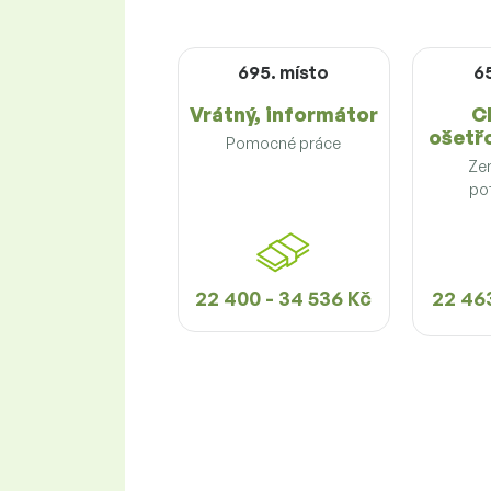
695. místo
6
Vrátný, informátor
C
ošetřo
Pomocné práce
Ze
pot
22 400 - 34 536 Kč
22 463