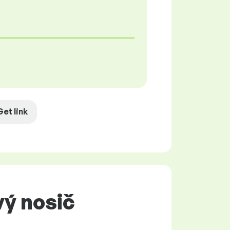
Get link
vý nosič