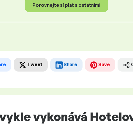
Porovnejte si plat s ostatními
are
Tweet
Share
Save
bvykle vykonává Hotelo