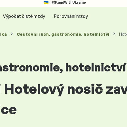
#StandWithUkraine
Výpočet čisté mzdy
Porovnání mzdy
ika
Cestovní ruch, gastronomie, hotelnictví
Hote
astronomie, hotelnictví
i Hotelový nosič za
ice