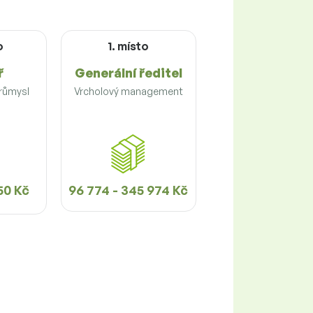
o
1. místo
ř
Generální ředitel
průmysl
Vrcholový management
50 Kč
96 774 - 345 974 Kč