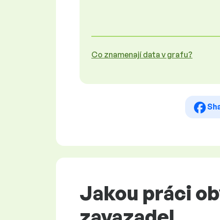
Co znamenají data v grafu?
Sh
Jakou práci o
zavazadel