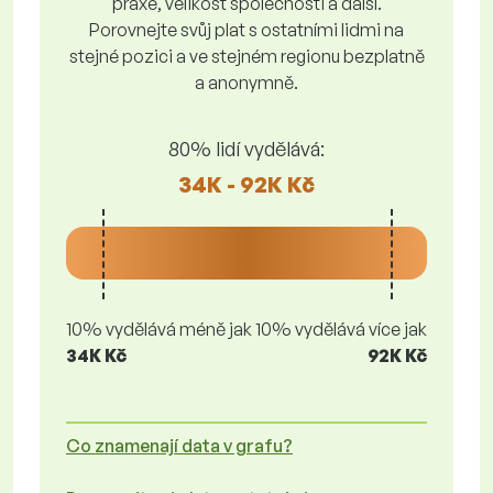
praxe, velikost společnosti a další.
Porovnejte svůj plat s ostatními lidmi na
stejné pozici a ve stejném regionu bezplatně
a anonymně.
80% lidí vydělává:
34K - 92K Kč
10% vydělává méně jak
10% vydělává více jak
34K Kč
92K Kč
Co znamenají data v grafu?