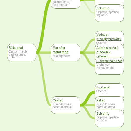
gastronomie,
hotelnictví
Skladník
Doprava, spedice,
logistika
Vedoucí
prodejny/provozu
Obchod
Šéfkuchař
Manažer
Administrativní
Cestovní ruch,
restaurace
pracovník,
gastronomie,
Management
referent
hotelnictví
Administrativa
Provozní manažer
Vrcholový
management
Prodavač
Obchod
Cukrář
Pekař
Zemědělství a
Zemědělství a
potravinářství
potravinářství
Skladník
Doprava, spedice,
logistika