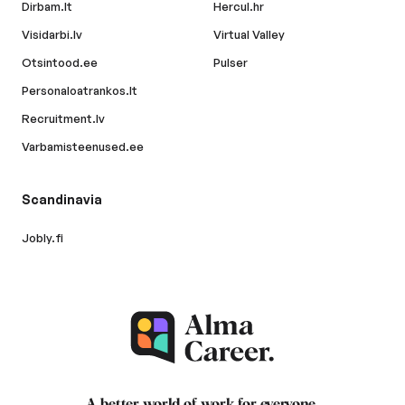
Dirbam.lt
Hercul.hr
Visidarbi.lv
Virtual Valley
Otsintood.ee
Pulser
Personaloatrankos.lt
Recruitment.lv
Varbamisteenused.ee
Scandinavia
Jobly.fi
A better world of work for
everyone
.