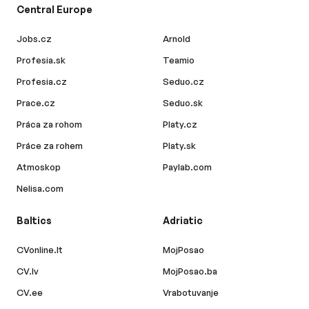
Central Europe
Jobs.cz
Arnold
Profesia.sk
Teamio
Profesia.cz
Seduo.cz
Prace.cz
Seduo.sk
Práca za rohom
Platy.cz
Práce za rohem
Platy.sk
Atmoskop
Paylab.com
Nelisa.com
Baltics
Adriatic
CVonline.lt
MojPosao
CV.lv
MojPosao.ba
CV.ee
Vrabotuvanje