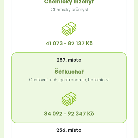
Chemický inženýr
Chemický průmysl
41 073 - 82 137 Kč
257. místo
Šéfkuchař
Cestovní ruch, gastronomie, hotelnictví
34 092 - 92 347 Kč
256. místo