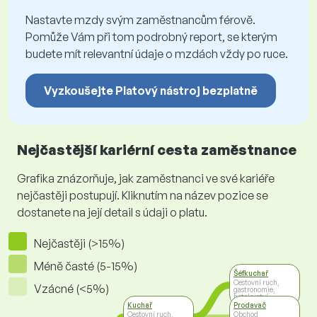
Nastavte mzdy svým zaměstnancům férově.
Pomůže Vám při tom podrobný report, se kterým
budete mít relevantní údaje o mzdách vždy po ruce.
Vyzkoušejte Platový nástroj bezplatně
Nejčastější kariérní cesta zaměstnance
Grafika znázorňuje, jak zaměstnanci ve své kariéře
nejčastěji postupují. Kliknutím na název pozice se
dostanete na její detail s údaji o platu.
Nejčastěji (>15%)
Méně časté (5-15%)
Šéfkuchař
Cestovní ruch,
Vzácné (<5%)
gastronomie,
hotelnictví
Kuchař
Prodavač
Cestovní ruch,
Obchod