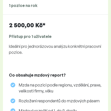
1 pozice na rok
2 500,00 Kč*
Přístup pro 1 uživatele
Ideální pro jednorázovou analýzu konkrétní pracovní
pozice.
Co obsahuje mzdový report?
Mzda na pozici podle regionu, vzdělání, praxe,
velikosti firmy, věku
Rozložení respondentů do mzdových pásem
Mzdové rozpětí od 1. do 9. decilu