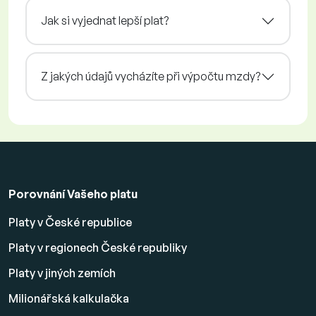
Jak si vyjednat lepší plat?
Z jakých údajů vycházíte při výpočtu mzdy?
Porovnání Vašeho platu
Platy v České republice
Platy v regionech České republiky
Platy v jiných zemích
Milionářská kalkulačka