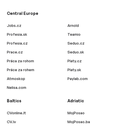
Central Europe
Jobs.cz
Arnold
Profesia.sk
Teamio
Profesia.cz
Seduo.cz
Prace.cz
Seduo.sk
Práca za rohom
Platy.cz
Práce za rohem
Platy.sk
Atmoskop
Paylab.com
Nelisa.com
Baltics
Adriatic
CVonline.lt
MojPosao
CV.lv
MojPosao.ba