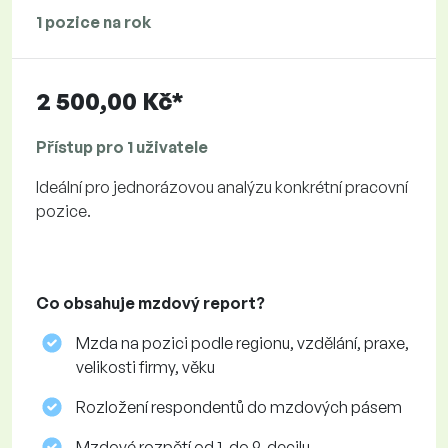
1 pozice na rok
2 500,00 Kč*
Přístup pro 1 uživatele
Ideální pro jednorázovou analýzu konkrétní pracovní
pozice.
Co obsahuje mzdový report?
Mzda na pozici podle regionu, vzdělání, praxe,
velikosti firmy, věku
Rozložení respondentů do mzdových pásem
Mzdové rozpětí od 1. do 9. decilu