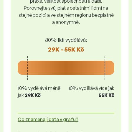
praxe, velikost společnosti a další.
Porovnejte svůj plat s ostatními lidmi na
stejné pozici a ve stejném regionu bezplatně
a anonymně.
80% lidí vydělává:
29K - 55K Kč
10% vydělává méně
10% vydělává více jak
jak
29K Kč
55K Kč
Co znamenají data v grafu?