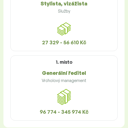
Stylista, vizážista
Služby
27 329 - 56 610 Kč
1. místo
Generální ředitel
Vrcholový management
96 774 - 345 974 Kč