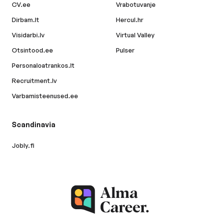
CV.ee
Vrabotuvanje
Dirbam.lt
Hercul.hr
Visidarbi.lv
Virtual Valley
Otsintood.ee
Pulser
Personaloatrankos.lt
Recruitment.lv
Varbamisteenused.ee
Scandinavia
Jobly.fi