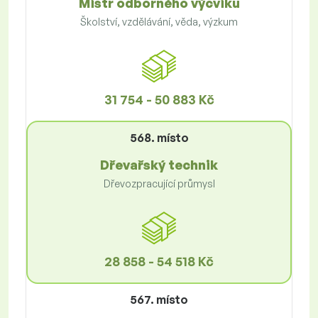
Mistr odborného výcviku
Školství, vzdělávání, věda, výzkum
31 754 - 50 883 Kč
568. místo
Dřevařský technik
Dřevozpracující průmysl
28 858 - 54 518 Kč
567. místo