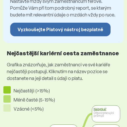
Nastavte mzdy svým zaměstnancům férově.
Pomůže Vám při tom podrobný report, se kterým
budete mít relevantní údaje o mzdách vždy po ruce.
Vyzkoušejte Platový nástroj bezplatně
Nejčastější kariérní cesta zaměstnance
Grafika znázorňuje, jak zaměstnanci ve své kariéře
nejčastěji postupují. Kliknutím na název pozice se
dostanete na její detail s údaji o platu.
Nejčastěji (>15%)
Méně časté (5-15%)
Vzácné (<5%)
Nábytkář
Dřevozpracující
průmysl