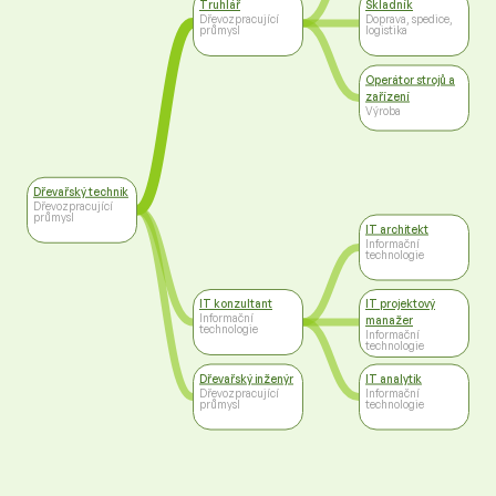
Truhlář
Skladník
Dřevozpracující
Doprava, spedice,
průmysl
logistika
Operátor strojů a
zařízení
Výroba
Dřevařský technik
Dřevozpracující
průmysl
IT architekt
Informační
technologie
IT konzultant
IT projektový
Informační
manažer
technologie
Informační
technologie
Dřevařský inženýr
IT analytik
Dřevozpracující
Informační
průmysl
technologie